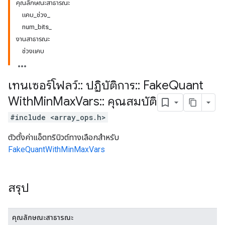
คุณลักษณะสาธารณะ
แคบ_ช่วง_
num_bits_
งานสาธารณะ
ช่วงแคบ
เทนเซอร์โฟลว์
::
ปฏิบัติการ
::
Fake
Quant
With
Min
Max
Vars
::
คุณสมบัติ
#include <array_ops.h>
ตัวตั้งค่าแอ็ตทริบิวต์ทางเลือกสำหรับ
FakeQuantWithMinMaxVars
สรุป
คุณลักษณะสาธารณะ