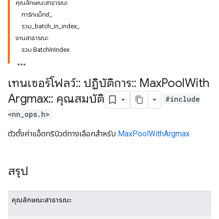
คุณลักษณะสาธารณะ
ทาร์กแม็กซ์_
รวม_batch_in_index_
งานสาธารณะ
รวม BatchInIndex
เทนเซอร์โฟลว์
::
ปฏิบัติการ
::
Max
Pool
With
Argmax
::
คุณสมบัติ
#include
<nn_ops.h>
ตัวตั้งค่าแอ็ตทริบิวต์ทางเลือกสำหรับ
MaxPoolWithArgmax
สรุป
คุณลักษณะสาธารณะ