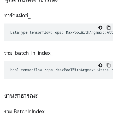
ทาร์กแม็กซ์
_
DataType tensorflow::ops::MaxPoolWithArgmax::Attr
รวม
_
batch
_
in
_
index
_
bool tensorflow::ops::MaxPoolWithArgmax::Attrs::in
งานสาธารณะ
รวม Batch
In
Index