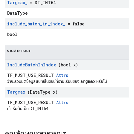
Targmax
_
= DT
_
INT64
DataType
include
_
batch
_
in
_
index
_
= false
bool
งานสาธารณะ
Include
Batch
In
Index
(bool x)
TF_MUST_USE_RESULT
Attrs
argmax
ว่าจะรวมมิติข้อมูลแบทช์ในดัชนีที่ราบเรียบของ
หรือไม่
Targmax
(Data
Type x)
TF_MUST_USE_RESULT
Attrs
ค่าเริ่มต้นเป็น DT_INT64
คุณลักษณะสาธารณะ