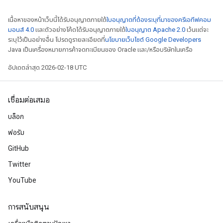
เนื้อหาของหน้าเว็บนี้ได้รับอนุญาตภายใต้
ใบอนุญาตที่ต้องระบุที่มาของครีเอทีฟคอม
มอนส์ 4.0
และตัวอย่างโค้ดได้รับอนุญาตภายใต้
ใบอนุญาต Apache 2.0
เว้นแต่จะ
ระบุไว้เป็นอย่างอื่น โปรดดูรายละเอียดที่
นโยบายเว็บไซต์ Google Developers
Java เป็นเครื่องหมายการค้าจดทะเบียนของ Oracle และ/หรือบริษัทในเครือ
อัปเดตล่าสุด 2026-02-18 UTC
เชื่อมต่อเสมอ
บล็อก
ฟอรัม
GitHub
Twitter
YouTube
การสนับสนุน