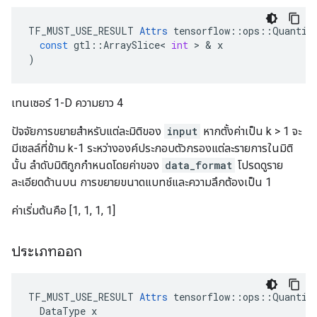
TF_MUST_USE_RESULT
Attrs
tensorflow
::
ops
::
Quantiz
const
gtl
::
ArraySlice
<
int
>
&
x
)
เทนเซอร์ 1-D ความยาว 4
ปัจจัยการขยายสำหรับแต่ละมิติของ
input
หากตั้งค่าเป็น k > 1 จะ
มีเซลล์ที่ข้าม k-1 ระหว่างองค์ประกอบตัวกรองแต่ละรายการในมิติ
นั้น ลำดับมิติถูกกำหนดโดยค่าของ
data_format
โปรดดูราย
ละเอียดด้านบน การขยายขนาดแบทช์และความลึกต้องเป็น 1
ค่าเริ่มต้นคือ [1, 1, 1, 1]
ประเภทออก
TF_MUST_USE_RESULT 
Attrs
 tensorflow::ops::Quantize
  DataType x
