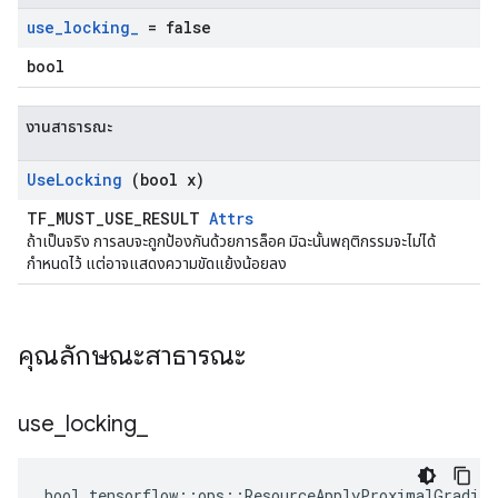
use
_
locking
_
= false
bool
งานสาธารณะ
Use
Locking
(bool x)
TF_MUST_USE_RESULT
Attrs
ถ้าเป็นจริง การลบจะถูกป้องกันด้วยการล็อค มิฉะนั้นพฤติกรรมจะไม่ได้
กำหนดไว้ แต่อาจแสดงความขัดแย้งน้อยลง
คุณลักษณะสาธารณะ
use
_
locking
_
bool tensorflow::ops::ResourceApplyProximalGradien