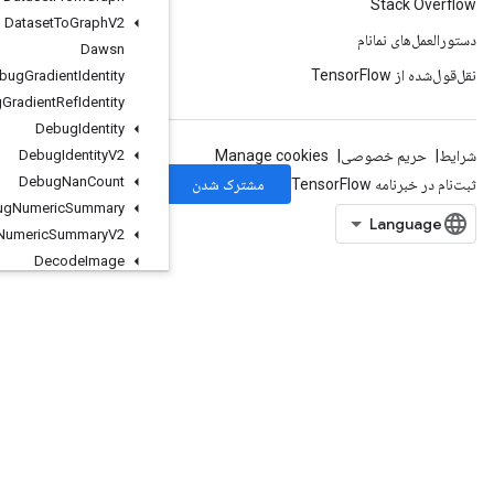
Dataset
To
Graph
V2
Dawsn
Debug
Gradient
Identity
Debug
Gradient
Ref
Identity
Debug
Identity
Debug
Identity
V2
Debug
Nan
Count
Debug
Numeric
Summary
Debug
Numeric
Summary
V2
Decode
Image
Decode
Padded
Raw
Decode
Proto
Deep
Copy
Delete
Iterator
DeleteMemoryCache
DeleteMultiDeviceIterator
DeleteRandomSeedGenerator
DeleteSeedGenerator