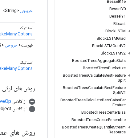
Bessel
K1e
Bessel
Y0
خروجی
<String>
Bessel
Y1
Bitcast
استاتیک
Block
LSTM
TakeMany.Options
Block
LSTMGrad
فهرست<
خروجی
>>
Block
LSTMGrad
V2
Block
LSTMV2
Boosted
Trees
Aggregate
Stats
استاتیک
Boosted
Trees
Bucketize
TakeMany.Options
Boosted
Trees
Calculate
Best
Feature
Split
روش های ارثی
Boosted
Trees
Calculate
Best
Feature
Split
V2
Boosted
Trees
Calculate
Best
Gains
Per
از کلاس
tiveOp
Feature
از کلاس java.lang.Object
Boosted
Trees
Center
Bias
Boosted
Trees
Create
Ensemble
Boosted
Trees
Create
Quantile
Stream
روش های عم
Resource