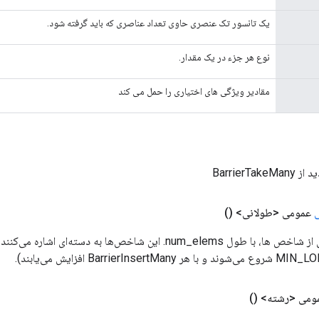
یک تانسور تک عنصری حاوی تعداد عناصری که باید گرفته شود.
نوع هر جزء در یک مقدار.
مقادیر ویژگی های اختیاری را حمل می کند
BarrierTa
عمومی <طولانی>
()
یک تانسور یک بعدی از شاخص ها، با طول num_elems. این شاخص‌ها به دسته‌ا
ومی <رشته>
()