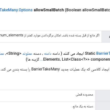
Take
Many
.
Options
allow
Small
Batch
(Boolean allow
Small
Batc
اگر مانع از قبل بسته شده باشد، امکان برگرداندن موارد کمتر از num_elements وجود دارد.
Barrier
ایجاد می کنند
( دامنه
دامنه
، دسته
عملوند
<String>،
عمل
Elements، List<Class<?>> componen
.
.
.
گزینه ها)
محدوده فعلی
دسته به یک مانع.