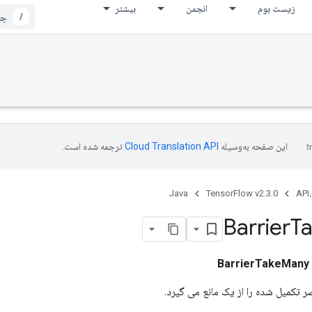
زیست بوم
انجمن
بیشتر
/
این صفحه به‌وسیله
ترجمه شده است.
Java
TensorFlow v2.3.0
API،
Barrier
T
BarrierTakeMany
ر تکمیل شده را از یک مانع می گیرد.