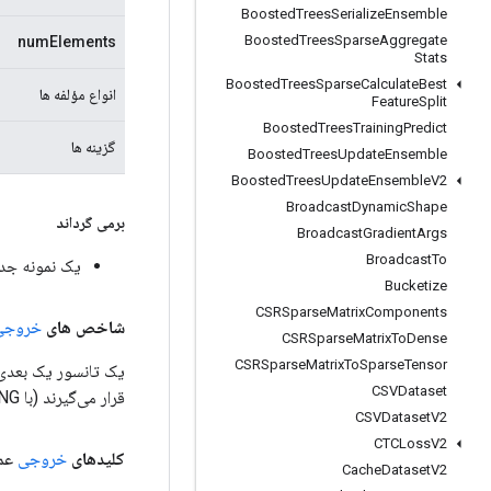
Boosted
Trees
Serialize
Ensemble
Boosted
Trees
Sparse
Aggregate
numElements
Stats
Boosted
Trees
Sparse
Calculate
Best
انواع مؤلفه ها
Feature
Split
Boosted
Trees
Training
Predict
گزینه ها
Boosted
Trees
Update
Ensemble
Boosted
Trees
Update
Ensemble
V2
Broadcast
Dynamic
Shape
برمی گرداند
Broadcast
Gradient
Args
Broadcast
To
یک نمونه جدید از keMany
Bucketize
CSRSparse
Matrix
Components
شاخص های
خروجی
CSRSparse
Matrix
To
Dense
CSRSparse
Matrix
To
Sparse
Tensor
CSVDataset
قرار می‌گیرند (با MIN_LONG شروع می‌شوند و با هر BarrierInsertMany افزایش می‌یابند).
CSVDataset
V2
CTCLoss
V2
کلیدهای
خروجی
عم
Cache
Dataset
V2