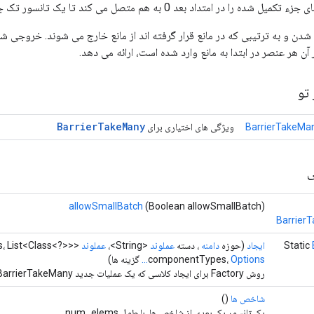
 در امتداد بعد 0 به هم متصل می کند تا یک تانسور تک جزء ایجاد شود.
شدن و به ترتیبی که در مانع قرار گرفته اند از مانع خارج می شوند. خروجی ش
آن هر عنصر در ابتدا به مانع وارد شده است، ارائه می دهد.
تو
Barrier
Take
Many
BarrierTakeMan
ویژگی های اختیاری برای
ی
allowSmallBatch
(Boolean allowSmallBatch)
Barrier
Static
ایجاد
(حوزه
دامنه
، دسته
عملوند
<String>،
عملوند
، List<Class<?>>
Options...
componentTypes،
گزینه ها)
روش Factory برای ایجاد کلاسی که یک عملیات جدید BarrierTakeMany را بسته بندی می کند.
شاخص ها
()
یک تانسور یک بعدی از شاخص ها، با طول num_elems.