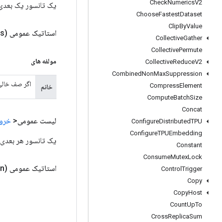
Check
Numerics
V2
یک تانسور یک بعدی از کلید
Choose
Fastest
Dataset
Clip
By
Value
استاتیک عمومی
s)
Collective
Gather
Collective
Permute
مولفه های
Collective
Reduce
V2
Combined
Non
Max
Suppression
اگر صف خالی باشد، این عملیات تا meout_ms
Compress
Element
خانم
Compute
Batch
Size
Concat
لیست عمومی<
خرو
Configure
Distributed
TPU
Configure
TPUEmbedding
یک تانسور هر بعدی برای هر 
Constant
Consume
Mutex
Lock
استاتیک عمومی
n)
Control
Trigger
Copy
Copy
Host
Count
Up
To
Cross
Replica
Sum