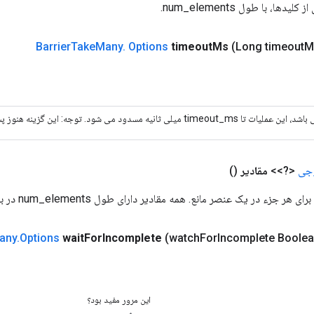
ها، با طول num_elements.
Barrier
Take
Many
.
Options
timeout
Ms
(Long timeout
M
ti میلی ثانیه مسدود می شود. توجه: این گزینه هنوز پشتیبانی نمی شود.
جی
<?>>
مقادیر
()
جزء در یک عنصر مانع. همه مقادیر دارای طول num_elements در بعد 0 هستند.
any
.
Options
wait
For
Incomplete
(watch
For
Incomplete Boolea
این مرور مفید بود؟