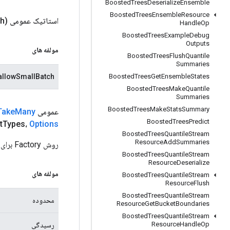
Boosted
Trees
Deserialize
Ensemble
Boosted
Trees
Ensemble
Resource
استاتیک عمومی
h)
Handle
Op
Boosted
Trees
Example
Debug
Outputs
مولفه های
Boosted
Trees
Flush
Quantile
Summaries
allowSmallBatch
Boosted
Trees
Get
Ensemble
States
Boosted
Trees
Make
Quantile
Summaries
Boosted
Trees
Make
Stats
Summary
عمومی Static
Many
Take
Boosted
Trees
Predict
t
Types،
Options
Boosted
Trees
Quantile
Stream
Resource
Add
Summaries
روش Factory برای ایجاد کلاسی که یک عملیات جدید BarrierTakeMany را بسته بندی می کند.
Boosted
Trees
Quantile
Stream
Resource
Deserialize
مولفه های
Boosted
Trees
Quantile
Stream
Resource
Flush
Boosted
Trees
Quantile
Stream
محدوده
Resource
Get
Bucket
Boundaries
Boosted
Trees
Quantile
Stream
Resource
Handle
Op
رسیدگی