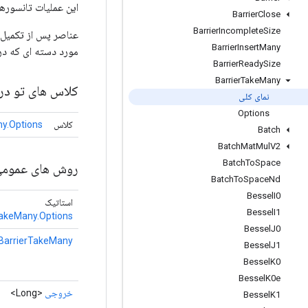
این عملیات تانسورهای جزء تکمیل شده را
Barrier
Close
Barrier
Incomplete
Size
عناصر پس از تکمیل 
Barrier
Insert
Many
مورد دسته ای که در 
Barrier
Ready
Size
Barrier
Take
Many
کلاس های تو در 
نمای کلی
Options
کلاس
y.Options
Batch
Batch
Mat
Mul
V2
Batch
To
Space
روش های عموم
Batch
To
Space
Nd
Bessel
I0
استاتیک
Bessel
I1
TakeMany.Options
Bessel
J0
BarrierTakeMany
Bessel
J1
Bessel
K0
Bessel
K0e
خروجی
<Long>
Bessel
K1