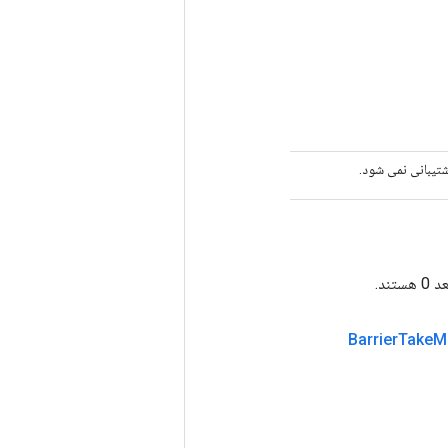
Barrier
Take
M