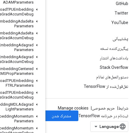
ADAMParameters
Load
TPUEmbedding
ADAMParameters
Grad
Accum
Debug
Load
TPUEmbedding
Adadelta
Parameters
Load
TPUEmbedding
Adadelta
Parameters
Grad
Accum
Debug
Load
TPUEmbedding
Adagrad
Parameters
Load
TPUEmbedding
Adagrad
Parameters
Grad
Accum
Debug
Load
TPUEmbedding
Centered
RMSProp
Parameters
Load
TPUEmbedding
FTRLParameters
Load
TPUEmbedding
FTRLParameters
Grad
Accum
Debug
Load
TPUEmbedding
MDLAdagrad
Light
Parameters
Load
TPUEmbedding
Momentum
Parameters
Load
TPUEmbedding
Momentum
Parameters
Grad
Accum
Debug