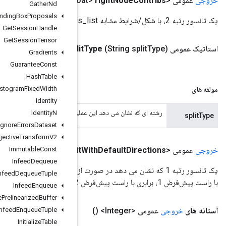
()
Gather
Nd
Generate
Bounding
Box
Proposals
Get
Session
Handle
Get
Session
Tensor
Boosted
Trees
Sparse
Calculate
Best
Feature
Split
.
Options
spli
Gradients
Guarantee
Const
Hash
Table
Histogram
Fixed
Width
Identity
ت باید تقسیم نابرابری یا تقسیم برابری را انجام دهد.
Identity
N
Ignore
Errors
Dataset
Image
Projective
Transform
V2
Immutable
()
Const
spli
Infeed
Dequeue
یک تانسور رتبه 1 که نشان می دهد در صورت از دست دادن داده ها به کدام جهت بروید. نابرابری با چپ پیش‌فرض 0، نابرابری
Infeed
Dequeue
Tuple
Infeed
Enqueue
Infeed
Enqueue
Prelinearized
Buffer
Infeed
Enqueue
Tuple
Initialize
Table