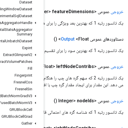
Dataset
Experimental
Sliding
Window
Dataset
()
Experimental
Sql
Dataset
Experimental
Stats
Aggregator
Handle
Experimental
Stats
Aggregator
Summary
Experimental
Unbatch
Dataset
Expint
Extract
Glimpse
V2
Extract
Volume
Patches
()
Fill
Fingerprint
 چپ را هنگام انشعاب از گره های والد به سمت چپ با آستانه مشخص برای هر ویژگی نشان
Fresnel
Cos
فزودن به مقدار گره والد استفاده می شود. اندازه بعد دوم بعد لاجیت است.
Fresnel
Sin
Fused
Batch
Norm
Grad
V3
Fused
Batch
Norm
V3
GRUBlock
Cell
GRUBlock
Cell
Grad
Gather