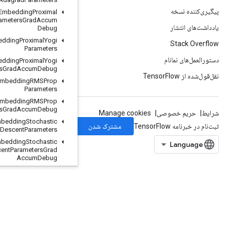
Load
TPUEmbedding
Proximal
Adagrad
Parameters
Grad
Accum
Debug
Load
TPUEmbedding
Proximal
Yogi
Parameters
Load
TPUEmbedding
Proximal
Yogi
Parameters
Grad
Accum
Debug
Load
TPUEmbedding
RMSProp
Parameters
Load
TPUEmbedding
RMSProp
Parameters
Grad
Accum
Debug
Load
TPUEmbedding
Stochastic
Gradient
Descent
Parameters
Load
TPUEmbedding
Stochastic
Gradient
Descent
Parameters
Grad
Accum
Debug
Lookup
Table
Export
Lookup
Table
Find
Lookup
Table
Import
Lookup
Table
Insert
Lookup
Table
Remove