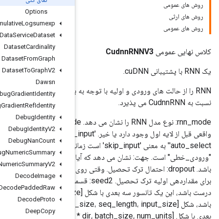
Options
Cumulative
Logsumexp
Data
Service
Dataset
Dataset
Cardinality
Dataset
From
Graph
Dataset
To
Graph
V2
Dawsn
RNN را از حالت های ورودی و اولیه با توجه به بافر پارامترها محاسبه می کند. یک ورودی اضافی "sequence_lengths" را
Debug
Gradient
Identity
Debug
Gradient
Ref
Identity
Debug
Identity
rnn_mode: نوع مدل RNN را نشان می دهد. input_mode: نشان می دهد که آیا پیش بینی خطی بین ورودی و محاسبات
Debug
Identity
V2
واقعی قبل از لایه اول وجود دارد یا خیر. 'skip_input' تنها زمانی مجاز است که input_size == num_units;
Debug
Nan
Count
'auto_select' به معنی 'skip_input' است زمانی که input_size == num_units; در غیر این صورت، به معنای
Debug
Numeric
Summary
ک مدل دو جهته استفاده خواهد شد یا خیر. باید "یک جهته" یا "دو جهته"
Debug
Numeric
Summary
V2
باشد. dropout: احتمال ترک تحصیل. وقتی روی 0 تنظیم شود، انصراف غیرفعال می شود. seed: اولین قسمت از یک دانه
Decode
Image
برای مقداردهی اولیه ترک تحصیل. seed2: قسمت دوم یک دانه برای مقداردهی اولیه ترک تحصیل. ورودی: اگر time_major
Decode
Padded
Raw
درست باشد، این یک تانسور سه بعدی با شکل [seq_length، batch_size، input_size] است. اگر time_major نادرست
Decode
Proto
باشد، شکل [batch_size، seq_length، input_size] است. input_h: اگر time_major درست باشد، این یک تانسور سه
Deep
Copy
بعدی با شکل [num_layer * dir، batch_size، num_units] است. اگر time_major نادرست باشد، شکل [batch_size,