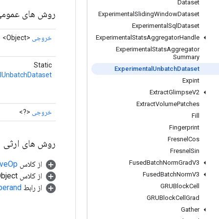
Dataset
روش های عموم
Experimental
Sliding
Window
Dataset
Experimental
Sql
Dataset
خروجی
<Object>
Experimental
Stats
Aggregator
Handle
Experimental
Stats
Aggregator
Summary
Static
Experimental
Unbatch
Dataset
lUnbatchDataset
Expint
Extract
Glimpse
V2
Extract
Volume
Patches
خروجی
<?>
Fill
Fingerprint
Fresnel
Cos
روش های ارثی
Fresnel
Sin
Fused
Batch
Norm
Grad
V3
از کلاس
tiveOp
Fused
Batch
Norm
V3
از کلاس java.lang.Object
GRUBlock
Cell
از رابط
perand
GRUBlock
Cell
Grad
Gather