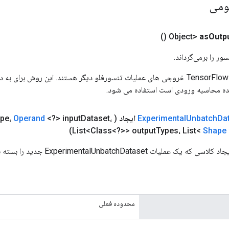
ومی
()
as
Outp
ور را برمی‌گرداند.
ورودی های عملیات TensorFlow خروجی های عملیات تنسورفلو دیگر هستند. این روش ب
ده محاسبه ورودی است استفاده می شود.
Da
Unbatch
Experimental
ایجاد
(
Dataset،
<?> input
Operand
pe،
List<Class<?>> output
Types، List<
Shape
ت ExperimentalUnbatchDataset جدید را بسته بندی می کند.
محدوده فعلی