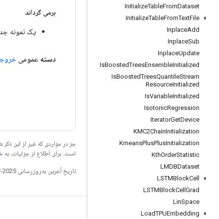
Initialize
Table
From
Dataset
برمی گرداند
Initialize
Table
From
Text
File
Inplace
Add
یک نمونه جدید از nbatchDataset
Inplace
Sub
Inplace
Update
دسته
عمومی
خروج
Is
Boosted
Trees
Ensemble
Initialized
Is
Boosted
Trees
Quantile
Stream
Resource
Initialized
Is
Variable
Initialized
Isotonic
Regression
Iterator
Get
Device
KMC2Chain
Initialization
Kmeans
Plus
Plus
Initialization
جز در مواردی که غیر از این ذک
است. برای اطلاع از جزئیات، به
خطم
Kth
Order
Statistic
LMDBDataset
تاریخ آخرین به‌روزرسانی 2025-07-27 به‌وقت ساعت هماهنگ جهانی.
LSTMBlock
Cell
LSTMBlock
Cell
Grad
Lin
Space
مرتبط بمانید
TPUEmbedding
Load