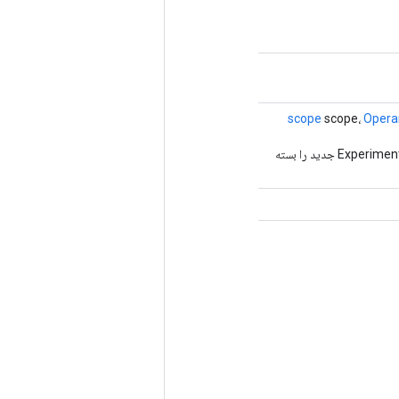
scope
scope،
Opera
روش کارخانه برای ایجاد کلاسی که یک عملیات ExperimentalUnbatchDataset جدید را بسته