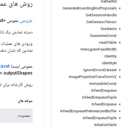
روش های عم
Gather
Nd
Generate
Bounding
Box
Proposals
Get
Session
Handle
خروجی
عمومی <Object>
ut
Get
Session
Tensor
Gradients
دسته نمادین یک تانس
Guarantee
Const
Hash
Table
Histogram
Fixed
Width
نمادین که نشان دهن
Identity
Identity
N
عمومی ایستا
taset
Ignore
Errors
Dataset
> output
Shapes)
Image
Projective
Transform
V2
Immutable
Const
روش کارخانه برای ایجاد کلاسی که یک عملیا
Infeed
Dequeue
Infeed
Dequeue
Tuple
مولفه های
Infeed
Enqueue
Infeed
Enqueue
Prelinearized
Buffer
محدوده
Infeed
Enqueue
Tuple
Initialize
Table