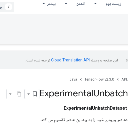
زیست بوم
انجمن
بیشتر
/
این صفحه به‌وسیله
ترجمه شده است.
Java
TensorFlow v2.3.0
API،
Experimental
Unbatch
ExperimentalUnbatchDataset
عناصر ورودی خود را به چندین عنصر تقسیم می کند.