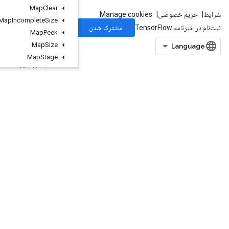
Map
Clear
Map
Incomplete
Size
Map
Peek
Map
Size
Map
Stage
Map
Unstage
Map
Unstage
No
Key
Matrix
Diag
Part
V2
Matrix
Diag
Part
V3
Matrix
Diag
V2
Matrix
Diag
V3
Matrix
Set
Diag
V2
Matrix
Set
Diag
V3
Max
Max
Intra
Op
Parallelism
Dataset
Merge
Min
Mirror
Pad
Mirror
Pad
Grad