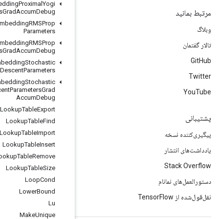
Load
TPUEmbedding
Proximal
Yogi
Parameters
Grad
Accum
Debug
Load
TPUEmbedding
RMSProp
Parameters
Load
TPUEmbedding
RMSProp
Parameters
Grad
Accum
Debug
Load
TPUEmbedding
Stochastic
Gradient
Descent
Parameters
Load
TPUEmbedding
Stochastic
Gradient
Descent
Parameters
Grad
Accum
Debug
Lookup
Table
Export
Lookup
Table
Find
Lookup
Table
Import
Lookup
Table
Insert
Lookup
Table
Remove
Lookup
Table
Size
Loop
Cond
Lower
Bound
Lu
Make
Unique