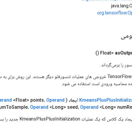
org.tensorflow.O
ومی
()
as
Outp
ور را برمی‌گرداند.
ورودی های عملیات TensorFlow خروجی های عملیات تنسورفلو دیگر هستند. این روش ب
ده محاسبه ورودی است استفاده می شود.
Initiali
Plus
Plus
Kmeans
ایجاد
(
Operand
<Float> points،
erand
num
To
Sample،
Operand
<Long> seed،
Operand
<Long> num
Re
لیات KmeansPlusPlusInitialization جدید را بسته بندی می کند.