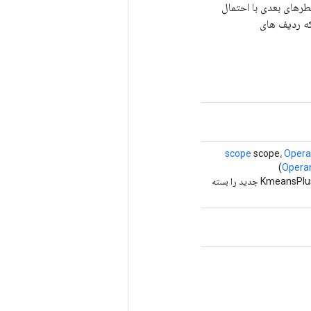
های بعدی با احتمال
 اینکه ردیف های
scope
scope،
Oper
Opera
روش کارخانه برای ایجاد یک کلاس که یک عملیات KmeansPlusPlusInitialization جدید را بسته