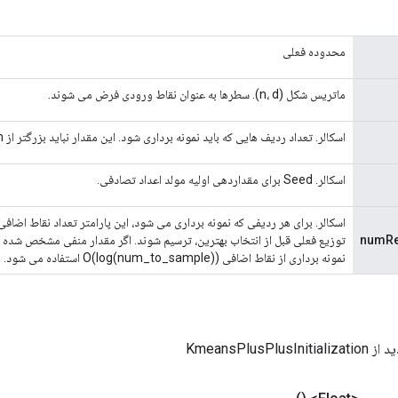
محدوده فعلی
ماتریس شکل (n، d). سطرها به عنوان نقاط ورودی فرض می شوند.
اسکالر. تعداد ردیف هایی که باید نمونه برداری شود. این مقدار نباید بزرگتر از n باشد.
اسکالر. Seed برای مقداردهی اولیه مولد اعداد تصادفی.
اسکالر. برای هر ردیفی که نمونه برداری می شود، این پارامتر تعداد نقاط اضاف
numRe
توزیع فعلی قبل از انتخاب بهترین، ترسیم شوند. اگر مقدار منفی مشخص شده با
نمونه برداری از نقاط اضافی O(log(num_to_sample)) استفاده می شود.
KmeansPlusPlu