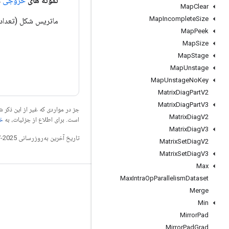
نمونه های
خروجی
عم
Map
Clear
Map
Incomplete
Size
ماتریس شکل (تعداد_به_نمونه، d). ردیف
Map
Peek
Map
Size
Map
Stage
Map
Unstage
Map
Unstage
No
Key
Matrix
Diag
Part
V2
Matrix
Diag
Part
V3
جز در مواردی که غیر از این ذک
Matrix
Diag
V2
است. برای اطلاع از جزئیات، به
خطم
Matrix
Diag
V3
تاریخ آخرین به‌روزرسانی 2025-07-27 به‌وقت ساعت هماهنگ جهانی.
Matrix
Set
Diag
V2
Matrix
Set
Diag
V3
Max
Max
Intra
Op
Parallelism
Dataset
مرتبط بمانید
Merge
وبلاگ
Min
Mirror
Pad
تالار گفتمان
Mirror
Pad
Grad