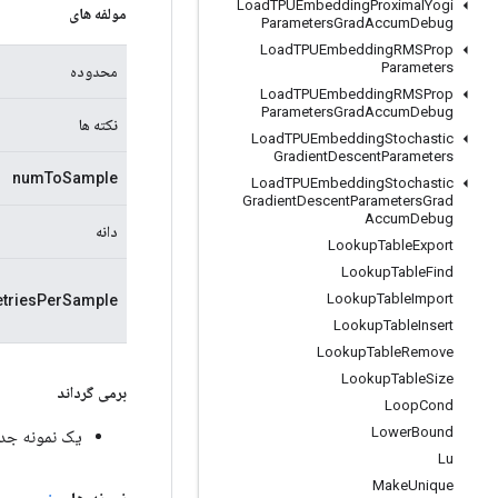
Load
TPUEmbedding
Proximal
Yogi
مولفه های
Parameters
Grad
Accum
Debug
Load
TPUEmbedding
RMSProp
Parameters
محدوده
Load
TPUEmbedding
RMSProp
Parameters
Grad
Accum
Debug
نکته ها
Load
TPUEmbedding
Stochastic
Gradient
Descent
Parameters
numToSample
Load
TPUEmbedding
Stochastic
Gradient
Descent
Parameters
Grad
Accum
Debug
دانه
Lookup
Table
Export
Lookup
Table
Find
Lookup
Table
Import
triesPerSample
Lookup
Table
Insert
Lookup
Table
Remove
Lookup
Table
Size
برمی گرداند
Loop
Cond
Lower
Bound
یک نمونه جدید از sInitialization
Lu
Make
Unique