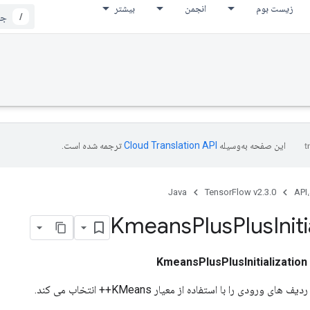
زیست بوم
انجمن
بیشتر
/
این صفحه به‌وسیله
ترجمه شده است.
Java
TensorFlow v2.3.0
API،
Kmeans
Plus
Plus
Init
KmeansPlusPlusInitialization