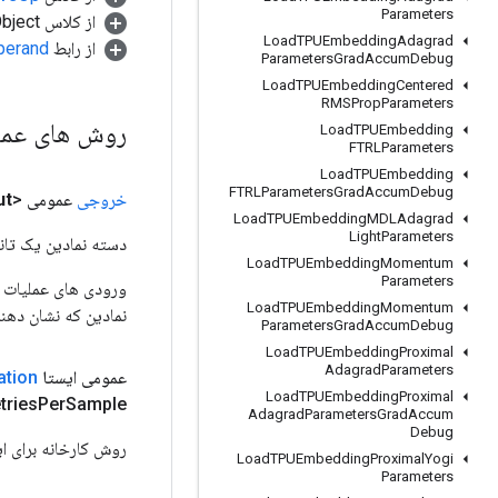
Parameters
از کلاس java.lang.Object
Load
TPUEmbedding
Adagrad
از رابط
perand
Parameters
Grad
Accum
Debug
Load
TPUEmbedding
Centered
RMSProp
Parameters
روش های عم
Load
TPUEmbedding
FTRLParameters
Load
TPUEmbedding
FTRLParameters
Grad
Accum
Debug
خروجی
عمومی <Float>
ut
Load
TPUEmbedding
MDLAdagrad
Light
Parameters
دسته نمادین یک تانس
Load
TPUEmbedding
Momentum
Parameters
Load
TPUEmbedding
Momentum
نمادین که نشان دهن
Parameters
Grad
Accum
Debug
Load
TPUEmbedding
Proximal
Adagrad
Parameters
عمومی ایستا
zation
Load
TPUEmbedding
Proximal
tries
Per
Sample)
Adagrad
Parameters
Grad
Accum
Debug
روش کارخانه برای ایجاد یک کلاس که یک عم
Load
TPUEmbedding
Proximal
Yogi
Parameters