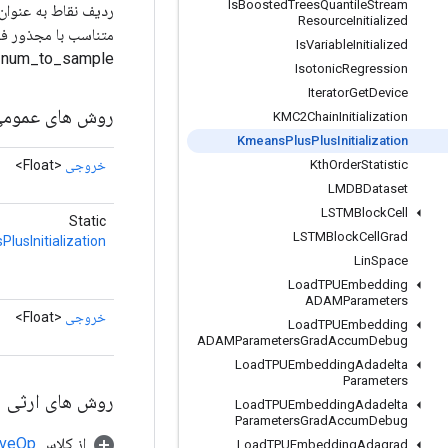
Is
Boosted
Trees
Quantile
Stream
ردیف نقاط به عنوا
Resource
Initialized
Is
Variable
Initialized
num_to_sample نمونه برداری شوند.
Isotonic
Regression
Iterator
Get
Device
روش های عموم
KMC2Chain
Initialization
Kmeans
Plus
Plus
Initialization
خروجی
<Float>
Kth
Order
Statistic
LMDBDataset
LSTMBlock
Cell
Static
LSTMBlock
Cell
Grad
lusInitialization
Lin
Space
Load
TPUEmbedding
ADAMParameters
خروجی
<Float>
Load
TPUEmbedding
ADAMParameters
Grad
Accum
Debug
Load
TPUEmbedding
Adadelta
Parameters
روش های ارثی
Load
TPUEmbedding
Adadelta
Parameters
Grad
Accum
Debug
از کلاس
tiveOp
Load
TPUEmbedding
Adagrad