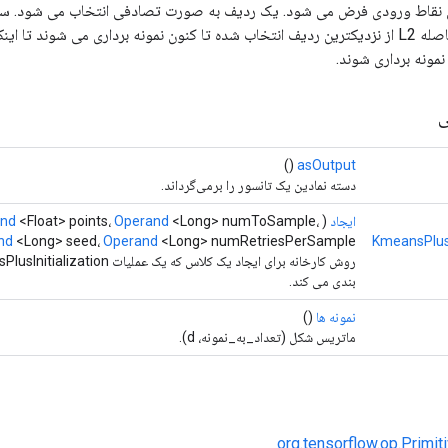
ن نقاط ورودی فرض می شود. یک ردیف به صورت تصادفی انتخاب می شود. سطر
متناسب با مجذور فاصله L2 از نزدیکترین ردیف انتخاب شده تا کنون نمونه برداری می شوند تا
ی
()
asOutput
دسته نمادین یک تانسور را برمی‌گرداند.
ایجاد
(
<Long> numToSample،
Operand
<Float> points،
and
nd
<Long> seed،
Operand
<Long> numRetriesPerSample)
KmeansPlusP
بندی می کند.
نمونه ها
()
ماتریس شکل (تعداد_به_نمونه، d).
org.tensorflow.op.Primi