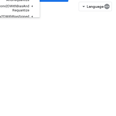
Quantized
Conv2DWith
Bias
And
Requantize
Quantized
Conv2DWith
Bias
Signed
Sum
And
Relu
And
Requantize
Quantized
Conv2DWith
Bias
Sum
And
Relu
Quantized
Conv2DWith
Bias
Sum
And
Relu
And
Requantize
QuantizedDepthwiseConv2D
QuantizedDepthwiseConv2DWithBias
QuantizedDepthwiseConv2DWithBiasAndRelu
QuantizedDepthwiseConv2DWithBiasAndReluAndRequantize
QuantizedMatMulWithBias
QuantizedMatMulWithBiasAndDequantize
QuantizedMatMulWithBiasAndRelu
QuantizedMatMulWithBiasAndReluAndRequantize
QuantizedMatMulWithBiasAndRequantize
QuantizedReshape
RaggedBincount
RaggedCountSparseOutput