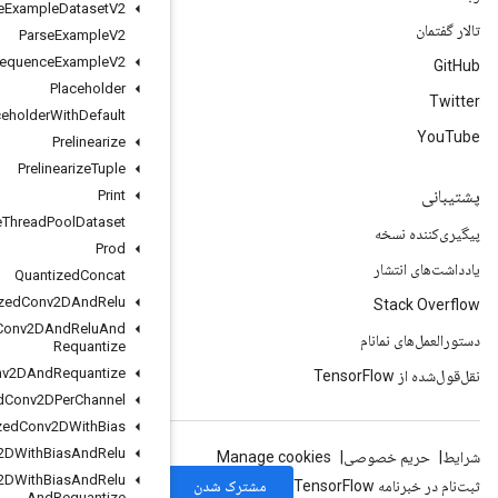
Parse
Example
Dataset
V2
Parse
Example
V2
Parse
Sequence
Example
V2
Placeholder
Placeholder
With
Default
Prelinearize
Prelinearize
Tuple
Print
Private
Thread
Pool
Dataset
Prod
Quantized
Concat
Quantized
Conv2DAnd
Relu
Quantized
Conv2DAnd
Relu
And
Requantize
Quantized
Conv2DAnd
Requantize
Quantized
Conv2DPer
Channel
Quantized
Conv2DWith
Bias
Quantized
Conv2DWith
Bias
And
Relu
Quantized
Conv2DWith
Bias
And
Relu
And
Requantize