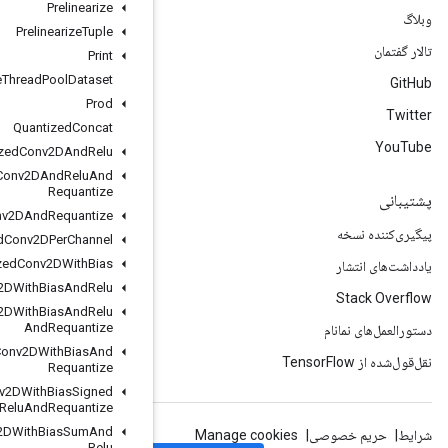
Prelinearize
Prelinearize
Tuple
Print
Private
Thread
Pool
Dataset
Prod
Quantized
Concat
Quantized
Conv2DAnd
Relu
Quantized
Conv2DAnd
Relu
And
Requantize
Quantized
Conv2DAnd
Requantize
Quantized
Conv2DPer
Channel
Quantized
Conv2DWith
Bias
Quantized
Conv2DWith
Bias
And
Relu
Quantized
Conv2DWith
Bias
And
Relu
And
Requantize
Quantized
Conv2DWith
Bias
And
Requantize
Quantized
Conv2DWith
Bias
Signed
Sum
And
Relu
And
Requantize
Quantized
Conv2DWith
Bias
Sum
And
Relu