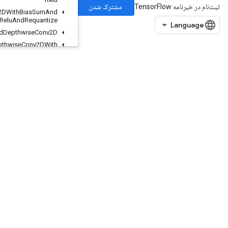
Quantized
Conv2DWith
Bias
Sum
And
Relu
And
Requantize
Quantized
Depthwise
Conv2D
Quantized
Depthwise
Conv2DWith
Bias
Quantized
Depthwise
Conv2DWith
Bias
And
Relu
Quantized
Depthwise
Conv2DWith
Bias
And
Relu
And
Requantize
Quantized
Mat
Mul
With
Bias
Quantized
Mat
Mul
With
Bias
And
Dequantize
QuantizedMatMulWithBiasAndRelu
QuantizedMatMulWithBiasAndReluAndRequantize
QuantizedMatMulWithBiasAndRequantize
QuantizedReshape
RaggedBincount
RaggedCountSparseOutput
RaggedCross
RaggedGather