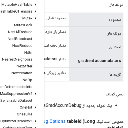
Mutable
Hash
Table
Mutable
Hash
Table
Of
Tensors
Mutex
Mutex
Lock
ای مورد استفاده در الگوریتم بهینه سازی مومنتوم.
Nccl
All
Reduce
Nccl
Broadcast
فاده شده در الگوریتم بهینه سازی مومنتوم.
Nccl
Reduce
Ndtri
Nearest
Neighbors
Next
After
ای اختیاری را حمل می کند
Next
Iteration
No
Op
Non
Deterministic
Ints
Non
Max
Suppression
V5
Non
Serializable
Dataset
One
Hot
Ones
Like
Load
TPUEmbedding
Momentum
Parameters
Grad
Accum
Debu
Optimize
Dataset
V2
Ordered
Map
Clear