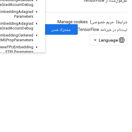
Parameters
Grad
Accum
Debug
Retrieve
TPUEmbedding
Adagrad
Parameters
Retrieve
TPUEmbedding
Adagrad
Parameters
Grad
Accum
Debug
Retrieve
TPUEmbedding
Centered
RMSProp
Parameters
Retrieve
TPUEmbedding
FTRLParameters
Retrieve
TPUEmbedding
FTRLParameters
Grad
Accum
Debug
Retrieve
TPUEmbedding
MDLAdagrad
Light
Parameters
Retrieve
TPUEmbedding
Momentum
Parameters
Retrieve
TPUEmbedding
Momentum
Parameters
Grad
Accum
Debug
Retrieve
TPUEmbedding
Proximal
Adagrad
Parameters
Retrieve
TPUEmbedding
Proximal
Adagrad
Parameters
Grad
Accum
Debug