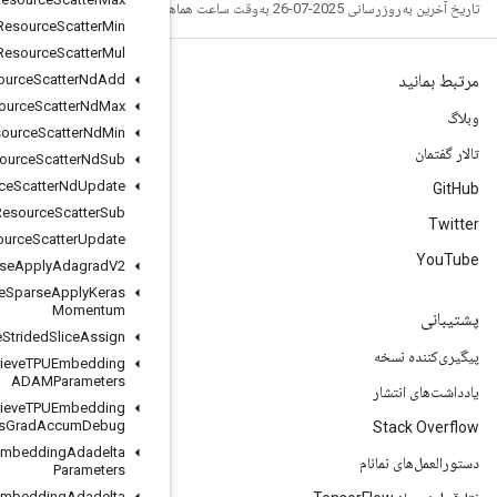
Resource
Scatter
Min
Resource
Scatter
Mul
Resource
Scatter
Nd
Add
Resource
Scatter
Nd
Max
Resource
Scatter
Nd
Min
Resource
Scatter
Nd
Sub
Resource
Scatter
Nd
Update
Resource
Scatter
Sub
Resource
Scatter
Update
Resource
Sparse
Apply
Adagrad
V2
Resource
Sparse
Apply
Keras
Momentum
Resource
Strided
Slice
Assign
Retrieve
TPUEmbedding
ADAMParameters
Retrieve
TPUEmbedding
ADAMParameters
Grad
Accum
Debug
Retrieve
TPUEmbedding
Adadelta
Parameters
Retrieve
TPUEmbedding
Adadelta