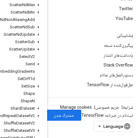
Scatter
Nd
Max
Scatter
Nd
Min
Scatter
Nd
Non
Aliasing
Add
Scatter
Nd
Sub
Scatter
Nd
Update
Scatter
Sub
Scatter
Update
Select
V2
Send
Send
TPUEmbedding
Gradients
Set
Diff1d
Set
Size
Shape
Shape
N
Shard
Dataset
Shuffle
And
Repeat
Dataset
V2
Shuffle
Dataset
V2
Shuffle
Dataset
V3
Shutdown
Distributed
TPU