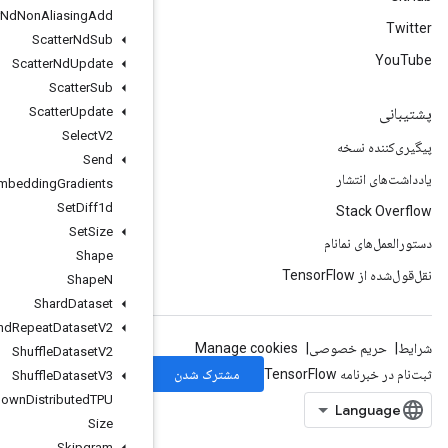
Scatter
Nd
Non
Aliasing
Add
Scatter
Nd
Sub
Scatter
Nd
Update
Scatter
Sub
Scatter
Update
Select
V2
Send
Send
TPUEmbedding
Gradients
Set
Diff1d
Set
Size
Shape
Shape
N
Shard
Dataset
Shuffle
And
Repeat
Dataset
V2
Shuffle
Dataset
V2
Shuffle
Dataset
V3
Shutdown
Distributed
TPU
Size
Skipgram