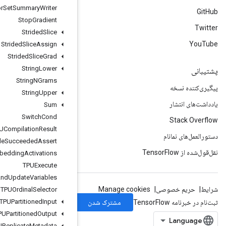
Stats
Aggregator
Set
Summary
Writer
Stop
Gradient
Strided
Slice
Strided
Slice
Assign
Strided
Slice
Grad
String
Lower
String
NGrams
String
Upper
Sum
Switch
Cond
TPUCompilation
Result
TPUCompile
Succeeded
Assert
TPUEmbedding
Activations
TPUExecute
TPUExecute
And
Update
Variables
TPUOrdinal
Selector
TPUPartitioned
Input
TPUPartitioned
Output
TPUReplicate
Metadata