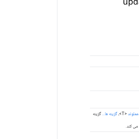
عملوند
<T>،
گزینه ها...
گزینه