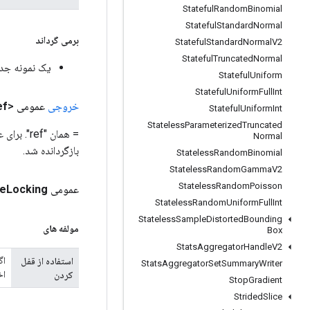
Stateful
Random
Binomial
Stateful
Standard
Normal
برمی گرداند
Stateful
Standard
Normal
V2
Stateful
Truncated
Normal
یک نمونه جدید از dd
Stateful
Uniform
Stateful
Uniform
Full
Int
خروجی
عمومی <T>
ef
Stateful
Uniform
Int
Stateless
Parameterized
Truncated
= همان "
Normal
بازگردانده شد.
Stateless
Random
Binomial
Stateless
Random
Gamma
V2
Stateless
Random
Poisson
عمومی Static
Locking
e
Stateless
Random
Uniform
Full
Int
Stateless
Sample
Distorted
Bounding
مولفه های
Box
Stats
Aggregator
Handle
V2
اگ
استفاده از قفل
Stats
Aggregator
Set
Summary
Writer
اخ
کردن
Stop
Gradient
Strided
Slice