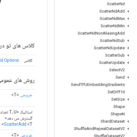
Scatter
Nd
Scatter
Nd
Add
Scatter
Nd
Max
Scatter
Nd
Min
Scatter
Nd
Non
Aliasing
Add
Scatter
Nd
Sub
کلاس های تو در 
Scatter
Nd
Update
Scatter
Sub
کلاس
d.Options
Scatter
Update
Select
V2
Send
روش های عموم
Send
TPUEmbedding
Gradients
Set
Diff1d
خروجی
<T>
Set
Size
Shape
استاتیک <T، U تع
Shape
N
گسترش می دهد>
Shard
Dataset
ScatterAdd
<T>
Shuffle
And
Repeat
Dataset
V2
خروجی
<T>
Shuffle
Dataset
V2