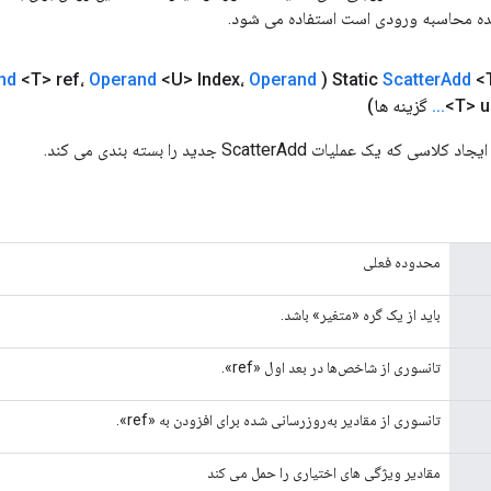
ده محاسبه ورودی است استفاده می شود.
nd
<T> ref،
Operand
<U> Index،
Operand
(
Scatter
Add
<
<T> u
.
.
.
گزینه ها)
محدوده فعلی
باید از یک گره «متغیر» باشد.
تانسوری از شاخص‌ها در بعد اول «ref».
تانسوری از مقادیر به‌روزرسانی شده برای افزودن به «ref».
مقادیر ویژگی های اختیاری را حمل می کند