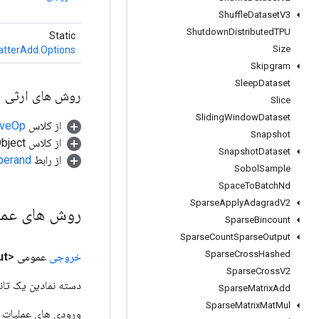
Shuffle
Dataset
V3
Shutdown
Distributed
TPU
Static
Size
atterAdd.Options
Skipgram
Sleep
Dataset
روش های ارثی
Slice
Sliding
Window
Dataset
از کلاس
tiveOp
Snapshot
از کلاس java.lang.Object
Snapshot
Dataset
از رابط
perand
Sobol
Sample
Space
To
Batch
Nd
Sparse
Apply
Adagrad
V2
روش های عم
Sparse
Bincount
Sparse
Count
Sparse
Output
Sparse
Cross
Hashed
خروجی
عمومی <T>
ut
Sparse
Cross
V2
دسته نمادین یک تانس
Sparse
Matrix
Add
Sparse
Matrix
Mat
Mul