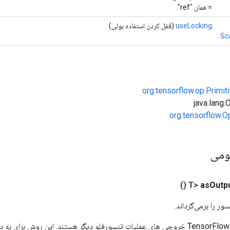
= همان "ref".
useLocking
(قفل کردن استفاده بولی)
Sc
org.tensorflow.op.Primi
org.tensorflow.O
ومی
()
as
Outp
ور را برمی‌گرداند.
ورودی های عملیات TensorFlow خروجی های عملیات تنسورفلو دیگر هستند. این روش ب