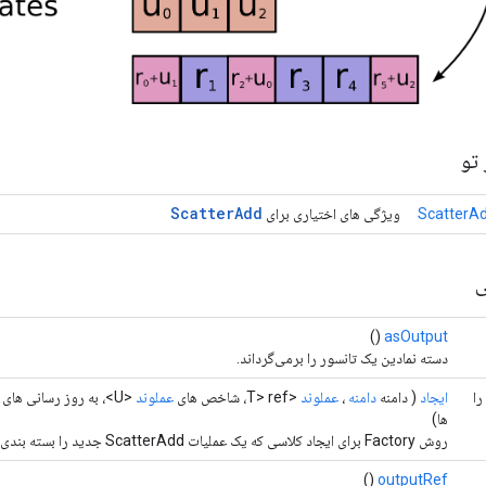
تو
Scatter
Add
ScatterAd
ویژگی های اختیاری برای
ی
()
asOutput
دسته نمادین یک تانسور را برمی‌گرداند.
داد را
ایجاد
( دامنه
دامنه
،
عملوند
<T> ref، شاخص های
عملوند
<U>، به روز رسانی های
ها)
روش Factory برای ایجاد کلاسی که یک عملیات ScatterAdd جدید را بسته بندی می کند.
()
outputRef