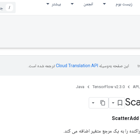
زیست بوم
انجمن
بیشتر
/
این صفحه به‌وسیله
ترجمه شده است.
Java
TensorFlow v2.3.0
API،
Sca
ScatterAdd
اکنده را به یک مرجع متغیر اضافه می کند.