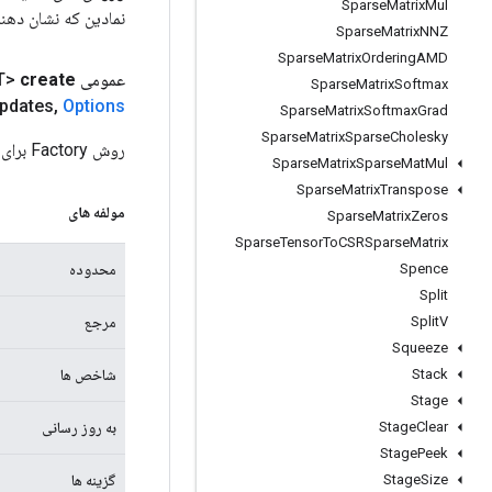
Sparse
Matrix
Mul
نمادین که نشان دهن
Sparse
Matrix
NNZ
Sparse
Matrix
Ordering
AMD
عمومی Static
create
T>
Sparse
Matrix
Softmax
pdates
,
Options
Sparse
Matrix
Softmax
Grad
Sparse
Matrix
Sparse
Cholesky
روش Factory برای ایجاد کلاسی که یک عملیات ScatterAdd جدید را بسته بندی می کند.
Sparse
Matrix
Sparse
Mat
Mul
Sparse
Matrix
Transpose
مولفه های
Sparse
Matrix
Zeros
Sparse
Tensor
To
CSRSparse
Matrix
Spence
محدوده
Split
Split
V
مرجع
Squeeze
Stack
شاخص ها
Stage
Stage
Clear
به روز رسانی
Stage
Peek
Stage
Size
گزینه ها