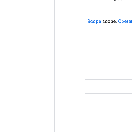
Scope
scope،
Opera