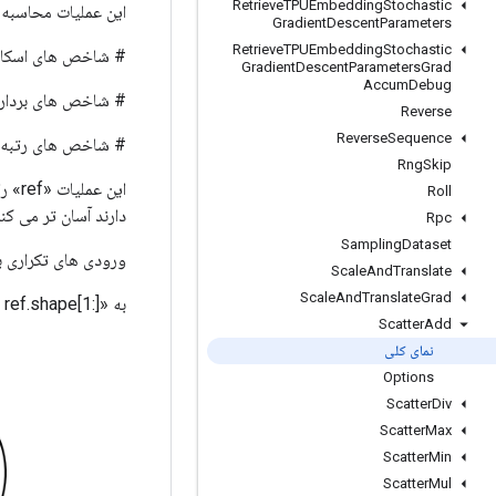
Retrieve
TPUEmbedding
Stochastic
این عملیات محاسبه 
Gradient
Descent
Parameters
Retrieve
TPUEmbedding
Stochastic
# شاخص های اسکالر ref[شاخص، ...] += به روز رسانی
Gradient
Descent
Parameters
Grad
Accum
Debug
# شاخص های برداری (برای هر i) ref[شاخص[i]، ..
Reverse
Reverse
Sequence
# شاخص های رتبه بالا (برای هر i، ...، j) ref[شاخص[i، ...، j]
Rng
Skip
این 
Roll
دارند آسان تر می کند
Rpc
Sampling
Dataset
ورودی های تکراری ب
Scale
And
Translate
Scale
And
Translate
Grad
به «updates.shape = indices.shape + ref.shape[1:]» یا «updates.shape = []» نیاز دارد.
Scatter
Add
نمای کلی
Options
Scatter
Div
Scatter
Max
Scatter
Min
Scatter
Mul