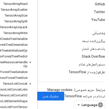
Tensor
Array
Read
Tensor
Array
Scatter
Tensor
Array
Size
Tensor
Array
Split
Tensor
Array
Unpack
Tensor
Array
Write
Tensor
Forest
Create
Tree
Variable
Tensor
Forest
Tree
Deserialize
Tensor
Forest
Tree
Is
Initialized
Op
Tensor
Forest
Tree
Predict
Tensor
Forest
Tree
Resource
Handle
Op
Tensor
Forest
Tree
Serialize
Tensor
Forest
Tree
Size
Tensor
List
Concat
Tensor
List
Concat
Lists
Tensor
List
Concat
V2
Tensor
List
Element
Shape
Tensor
List
From
Tensor