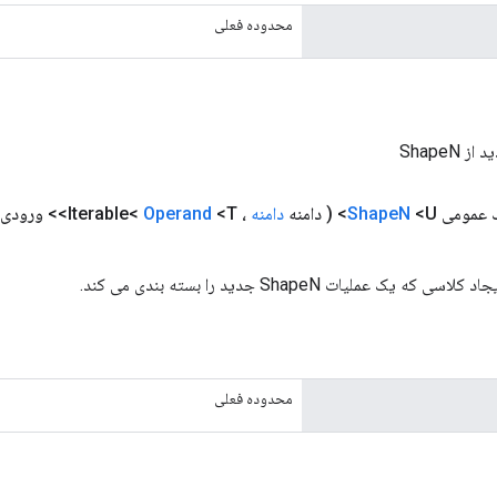
محدوده فعلی
 ShapeN
 عمومی
<U>
N
Shape
( دامنه
دامنه
، Iterable<
<T>> ورودی، Class<U> out
Operand
 یک عملیات ShapeN جدید را بسته بندی می کند.
محدوده فعلی