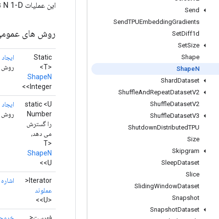
این عملیات N 1-D تانسورهای عدد صحیح را نشان می دهد که شکل "input[i]s" را نشان می دهد.
Send
Send
TPUEmbedding
Gradients
روش های عموم
Set
Diff1d
Set
Size
Static
ایجاد
(
Shape
<T>
روش کارخانه بر
Shape
N
ShapeN
Shard
Dataset
<Integer>
Shuffle
And
Repeat
Dataset
V2
static <U
ایجاد
(
Shuffle
Dataset
V2
Number
روش کارخان
Shuffle
Dataset
V3
را گسترش
Shutdown
Distributed
TPU
می دهد،
Size
T>
Skipgram
ShapeN
<U>
Sleep
Dataset
Slice
Iterator<
اشاره 
Sliding
Window
Dataset
عملوند
Snapshot
<U>>
Snapshot
Dataset
فهرست<
خروج