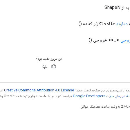
 ShapeN
<
عملوند
<U>>
تکرار کننده
()
وجی
<U>>
خروجی
()
این مرور مفید بود؟
ر شده باشد،‌محتوای این صفحه تحت مجوز
Creative Commons Attribution 4.0 License
است
شی‌های سایت Google Developers‏
مراجعه کنید. جاوا علامت تجاری ثبت‌شده Oracle و/یا شرکت‌های وابسته به آن است.