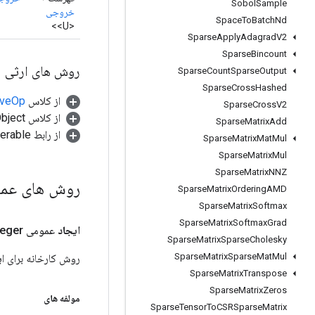
Sobol
Sample
خروجی
Space
To
Batch
Nd
<U>>
Sparse
Apply
Adagrad
V2
Sparse
Bincount
روش های ارثی
Sparse
Count
Sparse
Output
Sparse
Cross
Hashed
از کلاس
tiveOp
Sparse
Cross
V2
از کلاس java.lang.Object
Sparse
Matrix
Add
از رابط java.lang.Iterable
Sparse
Matrix
Mat
Mul
Sparse
Matrix
Mul
Sparse
Matrix
NNZ
روش های عم
Sparse
Matrix
Ordering
AMD
Sparse
Matrix
Softmax
Sparse
Matrix
Softmax
Grad
ایجاد
عمومی Static
eger>
Sparse
Matrix
Sparse
Cholesky
Sparse
Matrix
Sparse
Mat
Mul
روش کارخانه برای ایجاد کلاسی که یک عملیات apeN
Sparse
Matrix
Transpose
Sparse
Matrix
Zeros
مولفه های
Sparse
Tensor
To
CSRSparse
Matrix