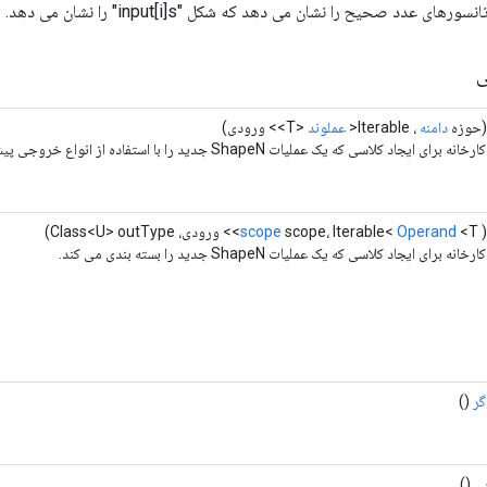
ی
حوزه
دامنه
، Iterable<
عملوند
<T>> ورودی)
ای ایجاد کلاسی که یک عملیات ShapeN جدید را با استفاده از انواع خروجی پیش‌فرض بسته بندی می‌کند.
<T>> ورودی، Class<U> outType)
Operand
scope، Iterable<
scope
ه برای ایجاد کلاسی که یک عملیات ShapeN جدید را بسته بندی می کند.
گر
()
ی
()