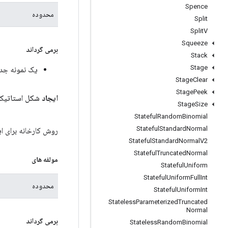
Spence
محدوده
Split
Split
V
Squeeze
برمی گرداند
Stack
Stage
یک نمونه جدید از
Stage
Clear
Stage
Peek
ایجاد
شکل استاتیک
Stage
Size
Stateful
Random
Binomial
Stateful
Standard
Normal
روش کارخانه برای ایجاد کلاسی که
Stateful
Standard
Normal
V2
Stateful
Truncated
Normal
مولفه های
Stateful
Uniform
Stateful
Uniform
Full
Int
محدوده
Stateful
Uniform
Int
Stateless
Parameterized
Truncated
Normal
برمی گرداند
Stateless
Random
Binomial