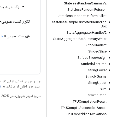
Stateless
Random
Gamma
V2
یک نمونه جدید از
Stateless
Random
Poisson
Stateless
Random
Uniform
Full
Int
تکرار کننده عمومی
Stateless
Sample
Distorted
Bounding
Box
Stats
Aggregator
Handle
V2
فهرست عمومی<
خر
Stats
Aggregator
Set
Summary
Writer
Stop
Gradient
Strided
Slice
Strided
Slice
Assign
Strided
Slice
Grad
String
Lower
String
NGrams
جز در مواردی که غیر از این ذک
String
Upper
است. برای اطلاع از جزئیات، به
خطم
Sum
Switch
Cond
تاریخ آخرین به‌روزرسانی 2025-07-27 به‌وقت ساعت هماهنگ جهانی.
TPUCompilation
Result
TPUCompile
Succeeded
Assert
TPUEmbedding
Activations