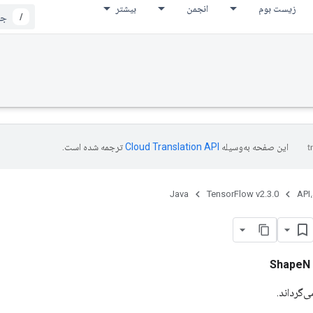
زیست بوم
انجمن
بیشتر
/
این صفحه به‌وسیله
ترجمه شده است.
Java
TensorFlow v2.3.0
API،
ShapeN
‌گرداند.