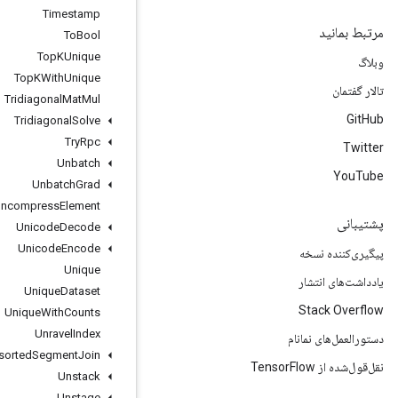
Timestamp
To
Bool
Top
KUnique
Top
KWith
Unique
Tridiagonal
Mat
Mul
Tridiagonal
Solve
Try
Rpc
Unbatch
Unbatch
Grad
Uncompress
Element
Unicode
Decode
Unicode
Encode
Unique
Unique
Dataset
Unique
With
Counts
Unravel
Index
Unsorted
Segment
Join
Unstack
Unstage