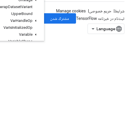
Unwrap
Dataset
Variant
Upper
Bound
Var
Handle
Op
Var
Is
Initialized
Op
Variable
Variable
Shape
Where
Where3
WorkerHeartbeat
WrapDatasetVariant
WriteRawProtoSummary
XlaRecvFromHost
XlaSendToHost
Xlog1py
Zeros
ZerosLike
org.tensorflow.types