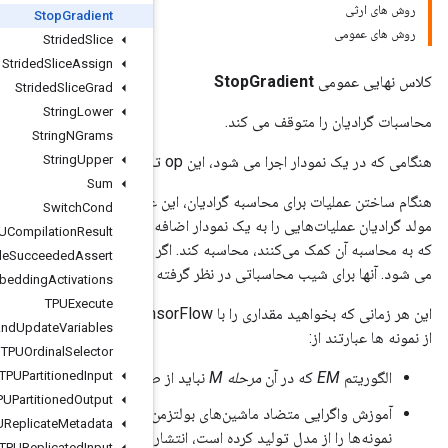
Stop
Gradient
Strided
Slice
Strided
Slice
Assign
Strided
Slice
Grad
String
Lower
String
NGrams
String
Upper
Sum
 عملیات مانع از در نظر گرفتن سهم ورودی های آن می شود. به طور معمول،
Switch
Cond
افه می‌کند تا مشتقات یک «ضرر» مشخص شده را با یافتن بازگشتی ورودی‌هایی
TPUCompilation
Result
ین عملیات را در نمودار وارد کنید، ورودی های آن از مولد گرادیان پوشانده
TPUCompile
Succeeded
Assert
 نمی شوند.
TPUEmbedding
Activations
TPUExecute
این هر زمانی که بخواهید مقداری را با TensorFlow محاسبه کنید مفید است، اما باید وانمود کنید که مقدار ثابت است. برخی
TPUExecute
And
Update
Variables
TPUOrdinal
Selector
Input
ز طریق خروجی
مرحله E
TPUPartitioned
شامل پس انتشار باشد.
TPUPartitioned
Output
که در آن، هنگام تمایز تابع انرژی، آموزش نباید از طریق نموداری که
TPUReplicate
Metadata
 یابد.
TPUReplicated
Input