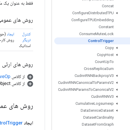
فقط به عنوان یک مکا
Concat
Configure
Distributed
TPU
روش های عموم
Configure
TPUEmbedding
Constant
کنترل
ایجاد
(حو
Consume
Mutex
Lock
تریگر
روش کارخانه برای ا
Control
Trigger
استاتیک
Copy
Copy
Host
Count
Up
To
روش های ارثی
Cross
Replica
Sum
Cudnn
RNNBackprop
V3
از کلاس
tiveOp
Cudnn
RNNCanonical
To
Params
V2
از کلاس java.lang.Object
Cudnn
RNNParams
To
Canonical
V2
Cudnn
RNNV3
روش های عم
Cumulative
Logsumexp
Data
Service
Dataset
Dataset
Cardinality
ایجاد
Trigger
trol
Dataset
From
Graph