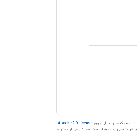
. نمونه کدها نیز دارای مجوز
Apache 2.0 License
ه کنید. جاوا علامت تجاری ثبت‌شده Oracle و/یا شرکت‌های وابسته به آن است. مجوز برخی از محتواها