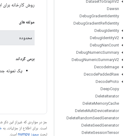
Dataset
To
Graph
V2
روش کارخانه برای ایجاد کلاسی که یک 
Dawsn
Debug
Gradient
Identity
مولفه های
Debug
Gradient
Ref
Identity
Debug
Identity
محدوده
Debug
Identity
V2
Debug
Nan
Count
Debug
Numeric
Summary
برمی گرداند
Debug
Numeric
Summary
V2
Decode
Image
یک نمونه جدید از igger
Decode
Padded
Raw
Decode
Proto
Deep
Copy
Delete
Iterator
Delete
Memory
Cache
Delete
Multi
Device
Iterator
Delete
Random
Seed
Generator
جز در مواردی که غیراز این ذکر
Delete
Seed
Generator
است. برای اطلاع از جزئیات، به
خطم
Delete
Session
Tensor
تحت
مجوز numpy‏
است.