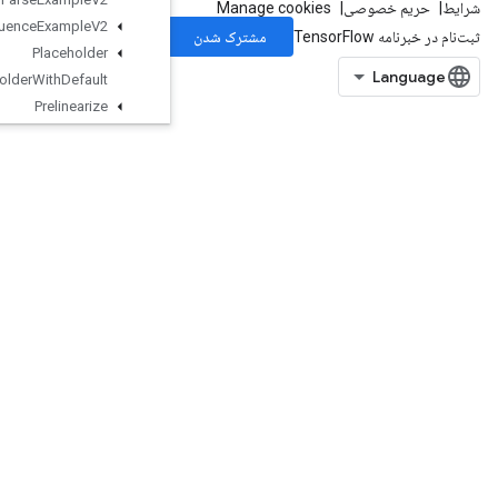
Parse
Sequence
Example
V2
Placeholder
Placeholder
With
Default
Prelinearize
Prelinearize
Tuple
Print
Private
Thread
Pool
Dataset
Prod
Quantize
And
Dequantize
V4
Quantize
And
Dequantize
V4Grad
Quantized
Concat
Quantized
Conv2DAnd
Relu
QuantizedConv2DAndReluAndRequantize
QuantizedConv2DAndRequantize
QuantizedConv2DPerChannel
QuantizedConv2DWithBias
QuantizedConv2DWithBiasAndRelu
QuantizedConv2DWithBiasAndReluAndRequantize