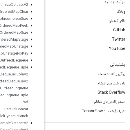
Optimize
Dataset
V2
Ordered
Map
Clear
Ordered
Map
Incomplete
Size
Ordered
Map
Peek
Ordered
Map
Size
Ordered
Map
Stage
Ordered
Map
Unstage
Ordered
Map
Unstage
No
Key
Outfeed
Dequeue
Outfeed
Dequeue
Tuple
Outfeed
Dequeue
Tuple
V2
Outfeed
Dequeue
V2
Outfeed
Enqueue
Outfeed
Enqueue
Tuple
Pad
Parallel
Concat
Parallel
Dynamic
Stitch
Parse
Example
Dataset
V2
Parse
Example
V2