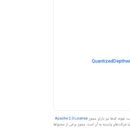
Quantized
Depthw
. نمونه کدها نیز دارای مجوز
Apache 2.0 License
ه کنید. جاوا علامت تجاری ثبت‌شده Oracle و/یا شرکت‌های وابسته به آن است. مجوز برخی از محتواها