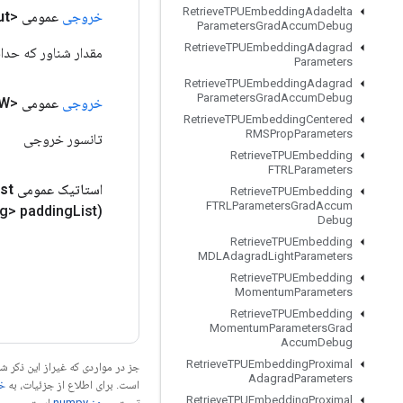
Retrieve
TPUEmbedding
Adadelta
خروجی
عمومی <Float>
ut
Parameters
Grad
Accum
Debug
Retrieve
TPUEmbedding
Adagrad
مقدار شناور که حدا
Parameters
Retrieve
TPUEmbedding
Adagrad
Parameters
Grad
Accum
Debug
خروجی
عمومی <W>
Retrieve
TPUEmbedding
Centered
RMSProp
Parameters
تانسور خروجی
Retrieve
TPUEmbedding
FTRLParameters
استاتیک عمومی
ist
Retrieve
TPUEmbedding
FTRLParameters
Grad
Accum
ng> padding
List)
Debug
Retrieve
TPUEmbedding
MDLAdagrad
Light
Parameters
Retrieve
TPUEmbedding
Momentum
Parameters
Retrieve
TPUEmbedding
Momentum
Parameters
Grad
Accum
Debug
Retrieve
TPUEmbedding
Proximal
جز در مواردی که غیراز این ذکر
Adagrad
Parameters
است. برای اطلاع از جزئیات، به
خطم
Retrieve
TPUEmbedding
Proximal
تحت
مجوز numpy‏
است.