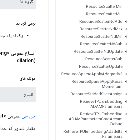
گزینه ها
Resource
Scatter
Min
Resource
Scatter
Mul
Resource
Scatter
Nd
Add
برمی گرداند
Resource
Scatter
Nd
Max
یک نمونه جدید از v2DWithBiasAndReluAndRequantize
Resource
Scatter
Nd
Min
Resource
Scatter
Nd
Sub
Resource
Scatter
Nd
Update
اتساع
عمومی
ong>
Resource
Scatter
Sub
dilation)
Resource
Scatter
Update
Resource
Sparse
Apply
Adagrad
V2
مولفه های
Resource
Sparse
Apply
Keras
Momentum
Resource
Strided
Slice
Assign
اتساع
Retrieve
TPUEmbedding
ADAMParameters
Retrieve
TPUEmbedding
خروجی
عمومی <Float>
ut
ADAMParameters
Grad
Accum
Debug
مقدار شناور که حدا
Retrieve
TPUEmbedding
Adadelta
Parameters