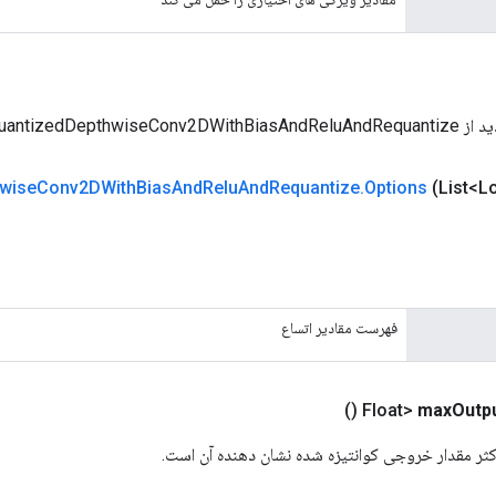
QuantizedDepthwiseCon
wise
Conv2DWith
Bias
And
Relu
And
Requantize
.
Options
(List<L
فهرست مقادیر اتساع
()
max
Outp
کثر مقدار خروجی کوانتیزه شده نشان دهنده آن است.