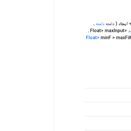
ایجاد
( دامنه
دامنه
،
د
<Float> max
Input
،
min
F > max
Fil