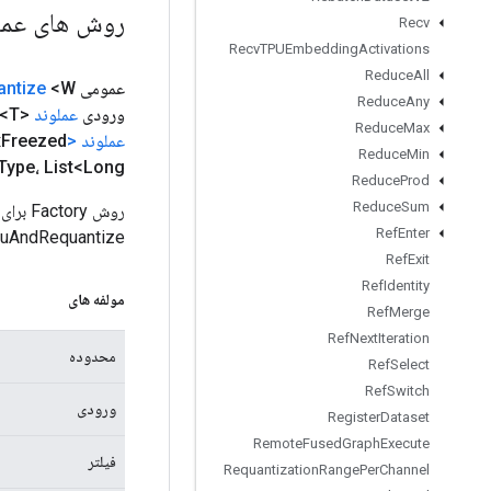
روش های عم
Recv
Recv
TPUEmbedding
Activations
Reduce
All
عمومی static
<W>
antize
Reduce
Any
ورودی
عملوند
<T>، فیلتر
Reduce
Max
عملوند
<Float>
Freezed
x
Reduce
Min
Type، List<Long> گام‌ها، لایه‌بندی رشته
Reduce
Prod
Reduce
Sum
روش ry
Ref
Enter
AndReluAndRequantize
Ref
Exit
Ref
Identity
مولفه های
Ref
Merge
Ref
Next
Iteration
محدوده
Ref
Select
Ref
Switch
ورودی
Register
Dataset
Remote
Fused
Graph
Execute
فیلتر
Requantization
Range
Per
Channel