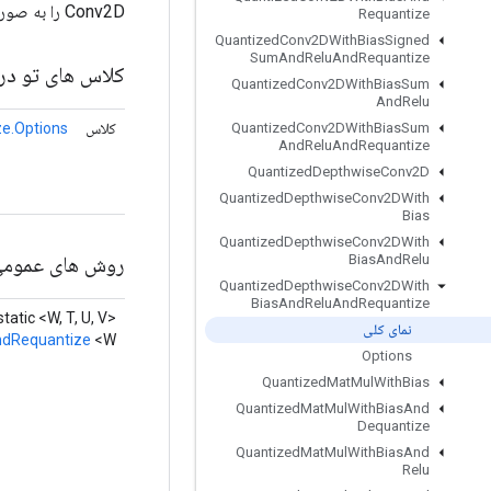
Conv2D را به صورت عمقی با Bias، Relu و Requantize محاسبه می کند.
Requantize
Quantized
Conv2DWith
Bias
Signed
Sum
And
Relu
And
Requantize
کلاس های تو در 
Quantized
Conv2DWith
Bias
Sum
And
Relu
کلاس
e.Options
Quantized
Conv2DWith
Bias
Sum
And
Relu
And
Requantize
Quantized
Depthwise
Conv2D
Quantized
Depthwise
Conv2DWith
Bias
Quantized
Depthwise
Conv2DWith
روش های عموم
Bias
And
Relu
Quantized
Depthwise
Conv2DWith
Bias
And
Relu
And
Requantize
static <W, T, U, V>
نمای کلی
ndRequantize
<W>
Options
Quantized
Mat
Mul
With
Bias
Quantized
Mat
Mul
With
Bias
And
Dequantize
Quantized
Mat
Mul
With
Bias
And
Relu