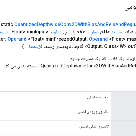
ومی
Quantized
Depthwise
Conv2DWith
Bias
And
Relu
And
Requ
عملوند
<U>،
عملوند
<V> بایاس،
عملوند
<Float> min
Input،
عملون
ter،
Operand
<Float> min
Freezed
Output،
Operand
<Float> ma
،
Output، Class<W> out
گزینه‌ها
.
.
.
)
Facto برای ایجاد یک کلاس که یک عملیات جدید
QuantizedDepthwiseConv2DWithBias را بسته بندی می کند.
محدوده فعلی
تانسور ورودی اصلی
تانسور اصلی فیلتر.