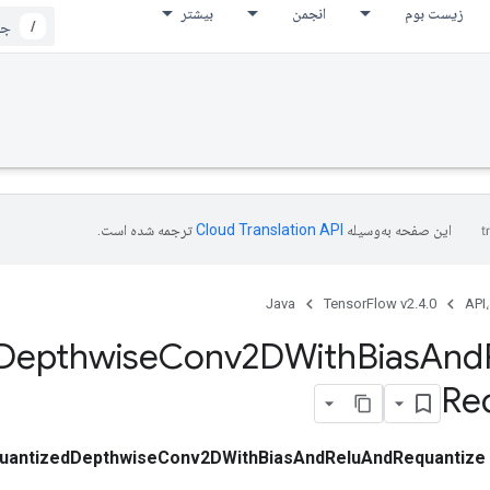
زیست بوم
انجمن
بیشتر
/
این صفحه به‌وسیله
ترجمه شده است.
Java
TensorFlow v2.4.0
API،
Depthwise
Conv2DWith
Bias
And
Re
uantizedDepthwiseConv2DWithBiasAndReluAndRequantize