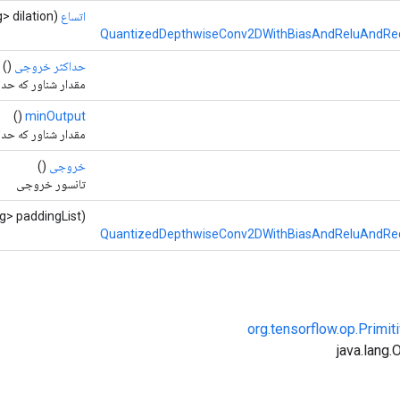
اتساع
(List<Long> dilation)
QuantizedDepthwiseConv2DWithBiasAndReluAndReq
حداکثر خروجی
()
مقدار شناور که حدا
()
minOutput
مقدار شناور که حد
خروجی
()
تانسور خروجی
g> paddingList)
QuantizedDepthwiseConv2DWithBiasAndReluAndReq
org.tensorflow.op.Primi