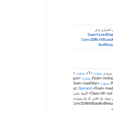
اختیاری برای
Quantized
De
Conv2DWith
Bias
And
Req
 ورودی
عملوند
<T>،
عملوند
<U> فیلتر،
عملوند
<V>
عملوند
<Float> maxInput،
عملوند
عملوند
<Float> maxFilter،
عملوند
<Float> >
minFreezedOutput،
Operand
<Float> max
C> گام‌ها، بالشتک رشته،
گزینه‌ها...
گزینه‌ها)
Factor برای ایجاد یک کلاس که یک عملیات جدید
QuantizedDepthwiseConv2DWithBiasAndRelu
.