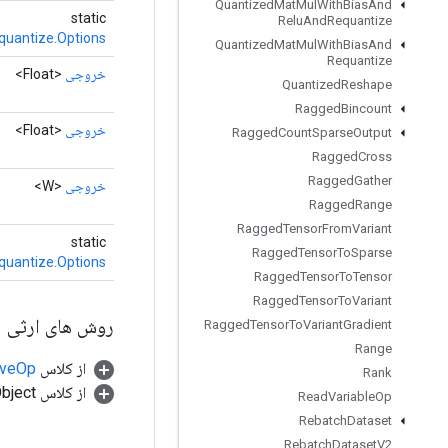
Quantized
Mat
Mul
With
Bias
And
static
Relu
And
Requantize
uantize.Options
Quantized
Mat
Mul
With
Bias
And
Requantize
خروجی
<Float>
Quantized
Reshape
Ragged
Bincount
خروجی
<Float>
Ragged
Count
Sparse
Output
Ragged
Cross
Ragged
Gather
خروجی
<W>
Ragged
Range
Ragged
Tensor
From
Variant
static
Ragged
Tensor
To
Sparse
uantize.Options
Ragged
Tensor
To
Tensor
Ragged
Tensor
To
Variant
روش های ارثی
Ragged
Tensor
To
Variant
Gradient
Range
از کلاس
tiveOp
Rank
از کلاس java.lang.Object
Read
Variable
Op
Rebatch
Dataset
Rebatch
Dataset
V2