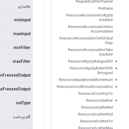
Requantize
Per
Channel
جانبداری
Reshape
Resource
Accumulator
Apply
minInput
Gradient
Resource
Accumulator
Num
Accumulated
maxInput
Resource
Accumulator
Set
Global
Step
minFilter
Resource
Accumulator
Take
Gradient
maxFilter
Resource
Apply
Adagrad
V2
Resource
Apply
Adam
With
Amsgrad
nFreezedOutput
Resource
Apply
Keras
Momentum
Resource
Conditional
Accumulator
xFreezedOutput
Resource
Count
Up
To
Resource
Gather
outType
Resource
Gather
Nd
Resource
Scatter
Add
گام برداشت
Resource
Scatter
Div
Resource
Scatter
Max