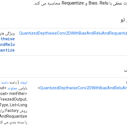
تو
QuantizedDepthwiseConv2DWithBiasAndReluAndRequantiz
ویژگی های 
pthwise
And
Relu
uantize
ی
ایجاد
( دامنه
دامنه
،
QuantizedDepthwiseConv2DWithBiasAndReluA
بایاس،
عملوند
<Float> minInput،
<Float> minFilter،
FreezedOutput،
lass<W> outType، List<Long
روش y
AndRequantize
را بسته بندی می کند