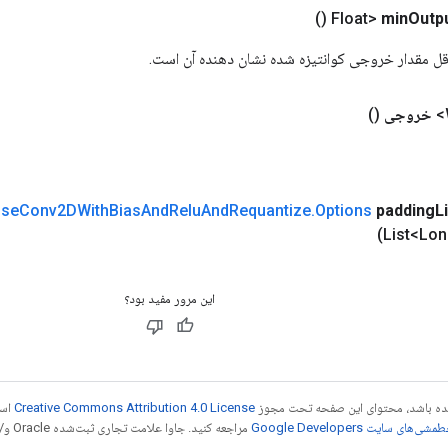
()
min
Outp
قل مقدار خروجی کوانتیزه شده نشان دهنده آن است.
خروجی
()
ise
Conv2DWith
Bias
And
Relu
And
Requantize
.
Options
padding
L
(List<Lo
این مرور مفید بود؟
 شده باشد، محتوای این صفحه تحت مجوز
Creative Commons Attribution 4.0 License
است
شی‌های سایت Google Developers‏
مراجع