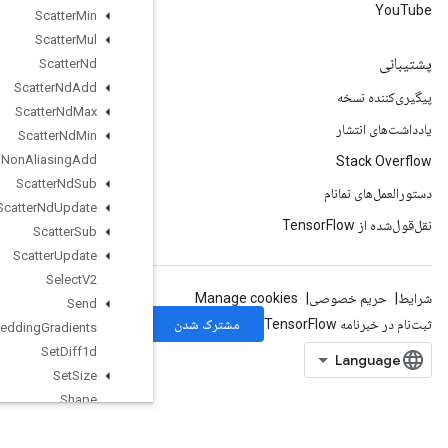
Scatter
Min
Scatter
Mul
Scatter
Nd
Scatter
Nd
Add
Scatter
Nd
Max
Scatter
Nd
Min
Scatter
Nd
Non
Aliasing
Add
Scatter
Nd
Sub
Scatter
Nd
Update
Scatter
Sub
Scatter
Update
Select
V2
Send
Send
TPUEmbedding
Gradients
Set
Diff1d
Set
Size
Shape
Shape
N
Shard
Dataset