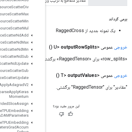
 tf.ragged.cross استفاده می شود.
Resource
Scatter
Div
Resource
Scatter
Max
Resource
Scatter
Min
Resource
Scatter
Mul
Resource
Scatter
Nd
Add
Resource
Scatter
Nd
Max
Resource
Scatter
Nd
Min
Resource
Scatter
Nd
Sub
Resource
Scatter
Nd
Update
Resource
Scatter
Sub
Resource
Scatter
Update
Resource
Sparse
Apply
Adagrad
V2
Resource
Sparse
Apply
Keras
Momentum
Resource
Strided
Slice
Assign
Retrieve
TPUEmbedding
ADAMParameters
Retrieve
TPUEmbedding
ADAMParameters
Grad
Accum
Debug