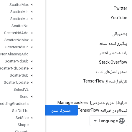
Scatter
Max
Scatter
Min
Scatter
Mul
Scatter
Nd
Scatter
Nd
Add
Scatter
Nd
Max
Scatter
Nd
Min
Scatter
Nd
Non
Aliasing
Add
Scatter
Nd
Sub
Scatter
Nd
Update
Scatter
Sub
Scatter
Update
Select
V2
Send
Send
TPUEmbedding
Gradients
Set
Diff1d
Set
Size
Shape
Shape
N