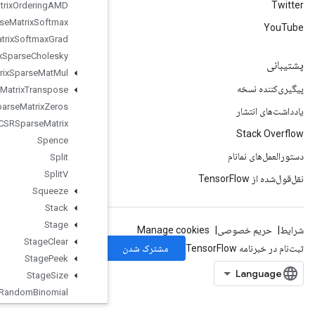
Sparse
Matrix
Ordering
AMD
Sparse
Matrix
Softmax
Sparse
Matrix
Softmax
Grad
Sparse
Matrix
Sparse
Cholesky
Sparse
Matrix
Sparse
Mat
Mul
Sparse
Matrix
Transpose
Sparse
Matrix
Zeros
Sparse
Tensor
To
CSRSparse
Matrix
Spence
Split
Split
V
Squeeze
Stack
Stage
Stage
Clear
Stage
Peek
Stage
Size
Stateful
Random
Binomial
Stateful
Standard
Normal