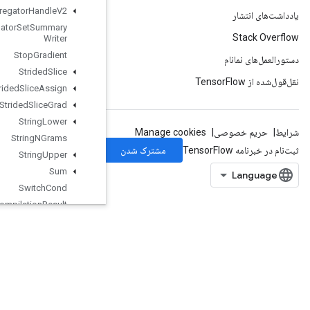
Stats
Aggregator
Handle
V2
Stats
Aggregator
Set
Summary
Writer
Stop
Gradient
Strided
Slice
Strided
Slice
Assign
Strided
Slice
Grad
String
Lower
String
NGrams
String
Upper
Sum
Switch
Cond
TPUCompilation
Result
TPUCompile
Succeeded
Assert
TPUEmbeddingActivations
TPUExecute
TPUExecuteAndUpdateVariables
TPUOrdinalSelector
TPUPartitionedInput