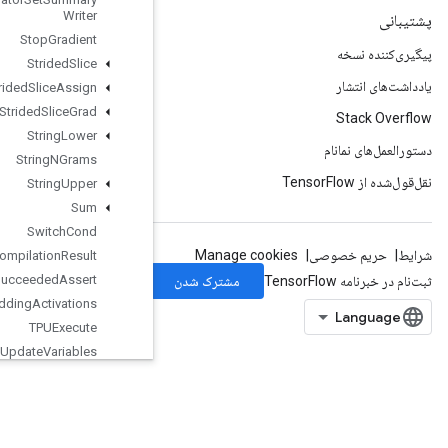
Writer
Stop
Gradient
Strided
Slice
Strided
Slice
Assign
Strided
Slice
Grad
String
Lower
String
NGrams
String
Upper
Sum
Switch
Cond
TPUCompilation
Result
TPUCompile
Succeeded
Assert
TPUEmbedding
Activations
TPUExecute
TPUExecute
And
Update
Variables
TPUOrdinal
Selector
TPUPartitionedInput
TPUPartitionedOutput
TPUReplicateMetadata