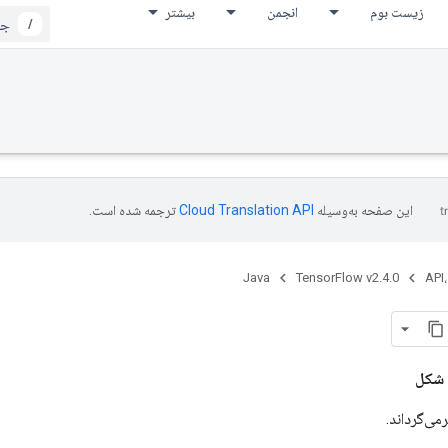
زیست بوم
انجمن
بیشتر
/
این صفحه به‌وسیله
ترجمه شده است.
Java
TensorFlow v2.4.0
API،
شکل
می‌گرداند.