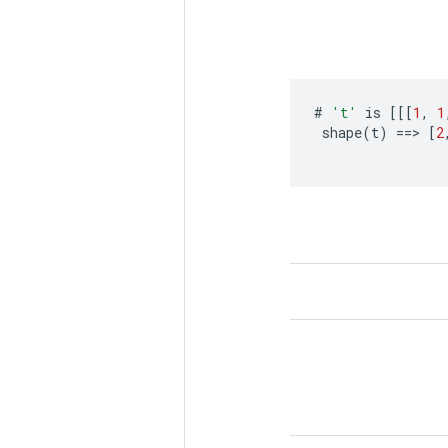
#
't'
is
[[[
1
,
1
shape
(
t
)
==
>
[
2