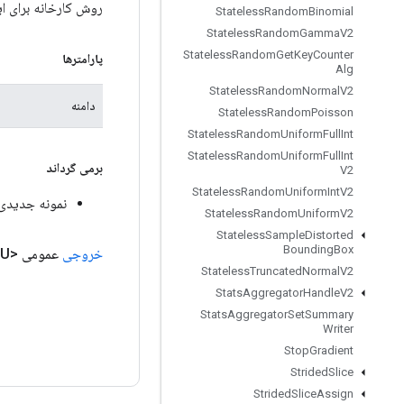
روش کارخانه برای ایجاد کلاسی که یک عملیات ape
Stateless
Random
Binomial
Stateless
Random
Gamma
V2
Stateless
Random
Get
Key
Counter
پارامترها
Alg
Stateless
Random
Normal
V2
دامنه
Stateless
Random
Poisson
Stateless
Random
Uniform
Full
Int
Stateless
Random
Uniform
Full
Int
برمی گرداند
V2
Stateless
Random
Uniform
Int
V2
نمونه جدیدی از e
Stateless
Random
Uniform
V2
Stateless
Sample
Distorted
Bounding
Box
خروجی
عمومی <U>
Stateless
Truncated
Normal
V2
Stats
Aggregator
Handle
V2
Stats
Aggregator
Set
Summary
Writer
Stop
Gradient
Strided
Slice
Strided
Slice
Assign