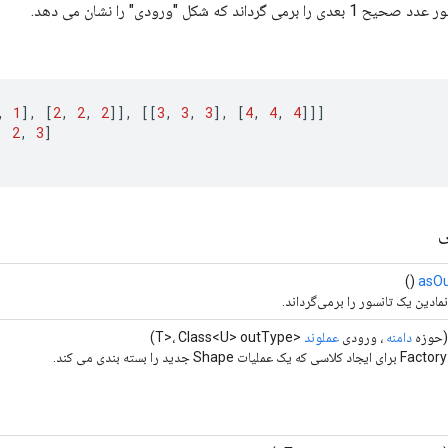
رداند که شکل "ورودی" را نشان می دهد.
,
1
]
,
[
2
,
2
,
2
]]
,
[[
3
,
3
,
3
]
,
[
4
,
4
,
4
]]]
,
2
,
3
]
ی
()
asOu
مادین یک تانسور را برمی‌گرداند.
حوزه
دامنه
، ورودی
عملوند
<T>، Class<U> outType)
د.