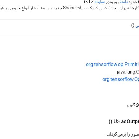
حوزه
دامنه
، ورودی
عملوند
<T>)
ای ایجاد کلاسی که یک عملیات Shape جدید را با استفاده از انواع خروجی پیش‌فرض بسته بندی می‌کند.
ی
()
org.tensorflow.op.Primi
org.tensorflow.O
ومی
()
as
Outp
ور را برمی‌گرداند.