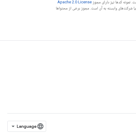
. نمونه کدها نیز دارای مجوز
Apache 2.0 License
ه کنید. جاوا علامت تجاری ثبت‌شده Oracle و/یا شرکت‌های وابسته به آن است. مجوز برخی از محتواها