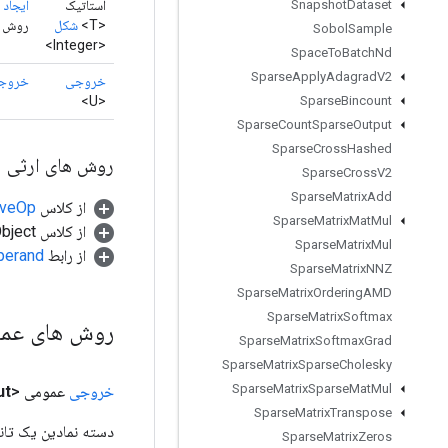
استاتیک
ایجاد
(
Snapshot
Dataset
<T>
شکل
روش کارخانه بر
Sobol
Sample
<Integer>
Space
To
Batch
Nd
Sparse
Apply
Adagrad
V2
خروجی
خروج
<U>
Sparse
Bincount
Sparse
Count
Sparse
Output
Sparse
Cross
Hashed
روش های ارثی
Sparse
Cross
V2
Sparse
Matrix
Add
از کلاس
tiveOp
Sparse
Matrix
Mat
Mul
از کلاس java.lang.Object
Sparse
Matrix
Mul
از رابط
perand
Sparse
Matrix
NNZ
Sparse
Matrix
Ordering
AMD
Sparse
Matrix
Softmax
روش های عم
Sparse
Matrix
Softmax
Grad
Sparse
Matrix
Sparse
Cholesky
Sparse
Matrix
Sparse
Mat
Mul
خروجی
عمومی <U>
ut
Sparse
Matrix
Transpose
دسته نمادین یک تانس
Sparse
Matrix
Zeros