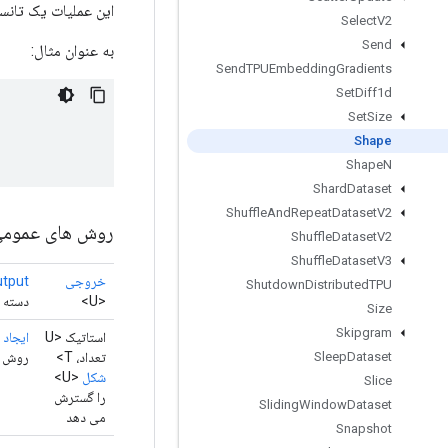
این عملیات یک تانسور عدد صحیح 1 بعدی را برمی گ
Select
V2
Send
به عنوان مثال:
Send
TPUEmbedding
Gradients
Set
Diff1d
Set
Size
Shape
Shape
N
Shard
Dataset
Shuffle
And
Repeat
Dataset
V2
روش های عموم
Shuffle
Dataset
V2
Shuffle
Dataset
V3
خروجی
tput
Shutdown
Distributed
TPU
<U>
دسته ن
Size
Skipgram
استاتیک <U
ایجاد
(
تعداد، T>
روش Factory برای ایجاد کلاسی که یک عملیات Shape جدید را بسته بندی می کن
Sleep
Dataset
شکل
<U>
Slice
را گسترش
Sliding
Window
Dataset
می دهد
Snapshot