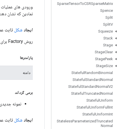
Sparse
Tensor
To
CSRSparse
Matrix
Spence
نمادین که نشان دهن
Split
Split
V
ایجاد
شکل
ثابت عمو
Squeeze
Stack
روش Factory برای ایجاد کلاسی که یک عملیات Shape جدید را بسته بندی می کند.
Stage
Stage
Clear
پارامترها
Stage
Peek
Stage
Size
دامنه
Stateful
Random
Binomial
Stateful
Standard
Normal
Stateful
Standard
Normal
V2
برمی گرداند
Stateful
Truncated
Normal
Stateful
Uniform
نمونه جدیدی از e
Stateful
Uniform
Full
Int
Stateful
Uniform
Int
ایجاد
شکل
ثابت ع
Stateless
Parameterized
Truncated
Normal