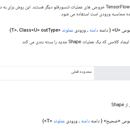
ورودی های عملیات TensorFlow خروجی های عملیات تنسورفلو دیگر هستند. این روش ب
ده محاسبه ورودی است استفاده می شود.
می <U>
( دامنه
دامنه
، ورودی
عملوند
<T>، Class<U> out
Type)
محدوده فعلی
Shap
مومی <صحیح>
( دامنه
دامنه
، ورودی
عملوند
<T>)