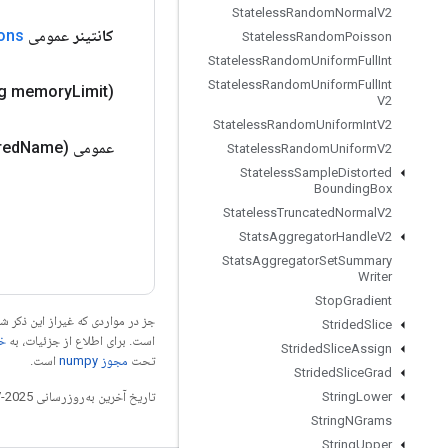
Stateless
Random
Normal
V2
کانتینر
عمومی
ons
Stateless
Random
Poisson
Stateless
Random
Uniform
Full
Int
Stateless
Random
Uniform
Full
Int
g memory
Limit)
V2
Stateless
Random
Uniform
Int
V2
عمومی
Name)
red
Stateless
Random
Uniform
V2
Stateless
Sample
Distorted
Bounding
Box
Stateless
Truncated
Normal
V2
Stats
Aggregator
Handle
V2
Stats
Aggregator
Set
Summary
Writer
Stop
Gradient
جز در مواردی که غیراز این ذکر
Strided
Slice
است. برای اطلاع از جزئیات، به
خطم
Strided
Slice
Assign
تحت
مجوز numpy‏
است.
Strided
Slice
Grad
تاریخ آخرین به‌روزرسانی 2025-07-27 به‌وقت ساعت هماهنگ جهانی.
String
Lower
String
NGrams
String
Upper