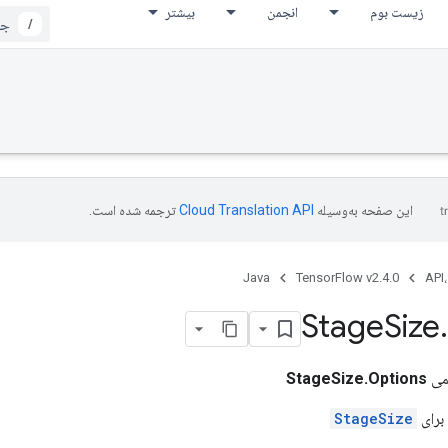
زیست بوم
انجمن
بیشتر
/
این صفحه به‌وسیله
ترجمه شده است.
Java
TensorFlow v2.4.0
API،
Stage
Size
.
می
StageSize.Options
برای
StageSize