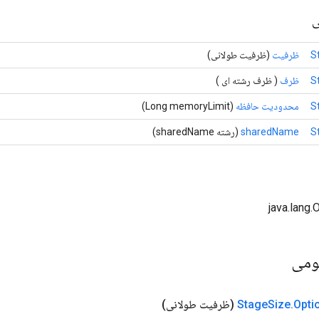
ی
S
ظرفیت
(ظرفیت طولانی)
S
ظرف
( ظرف رشته ای )
S
محدودیت حافظه
(Long memoryLimit)
S
sharedName
(رشته sharedName)
ومی
Opti
.
Size
Stage
(ظرفیت طولانی)