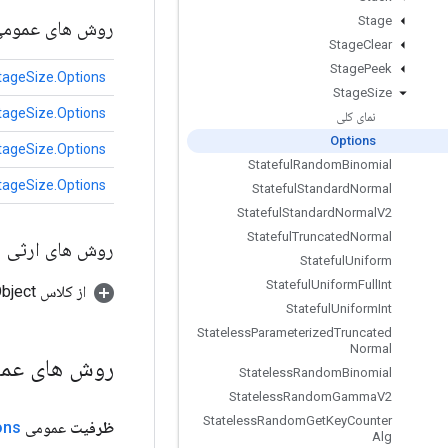
Stage
روش های عموم
Stage
Clear
Stage
Peek
tageSize.Options
Stage
Size
tageSize.Options
نمای کلی
Options
tageSize.Options
Stateful
Random
Binomial
tageSize.Options
Stateful
Standard
Normal
Stateful
Standard
Normal
V2
Stateful
Truncated
Normal
روش های ارثی
Stateful
Uniform
Stateful
Uniform
Full
Int
از کلاس java.lang.Object
Stateful
Uniform
Int
Stateless
Parameterized
Truncated
Normal
روش های عم
Stateless
Random
Binomial
Stateless
Random
Gamma
V2
Stateless
Random
Get
Key
Counter
ظرفیت
عمومی
ons
Alg