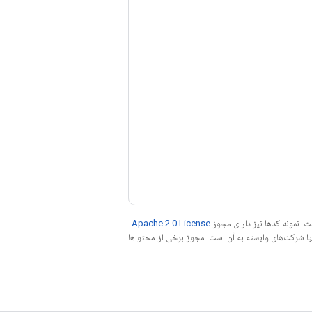
. نمونه کدها نیز دارای مجوز
Apache 2.0 License
ه کنید. جاوا علامت تجاری ثبت‌شده Oracle و/یا شرکت‌های وابسته به آن است. مجوز برخی از محتواها