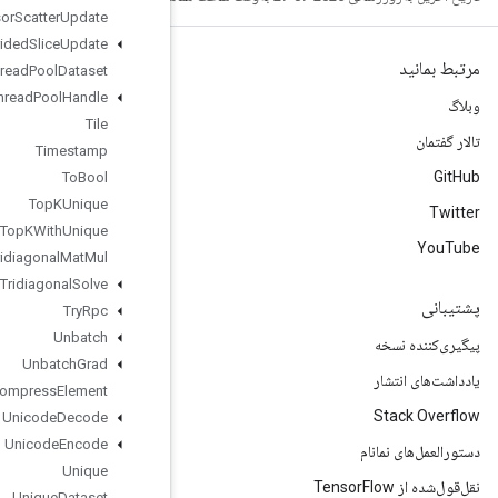
Tensor
Scatter
Update
Tensor
Strided
Slice
Update
Thread
Pool
Dataset
Thread
Pool
Handle
Tile
Timestamp
To
Bool
Top
KUnique
Top
KWith
Unique
Tridiagonal
Mat
Mul
Tridiagonal
Solve
Try
Rpc
Unbatch
Unbatch
Grad
Uncompress
Element
Unicode
Decode
Unicode
Encode
Unique
Unique
Dataset