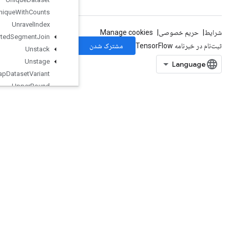
Unique
With
Counts
Unravel
Index
Unsorted
Segment
Join
Unstack
Unstage
Unwrap
Dataset
Variant
Upper
Bound
Var
Handle
Op
VarIsInitializedOp
Variable
VariableShape
Where
Where3
WorkerHeartbeat
WrapDatasetVariant
WriteRawProtoSummary
XlaRecvFromHost
XlaSendToHost