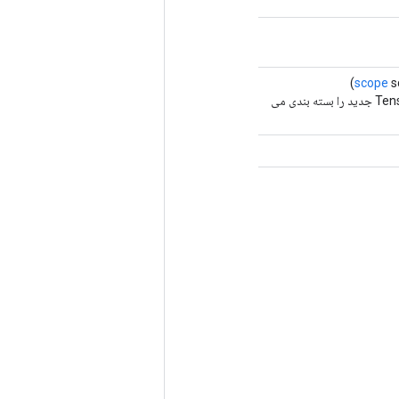
scope
s
روش کارخانه برای ایجاد کلاسی که یک عملیات TensorListPushBackBatch جدید را بسته بندی می