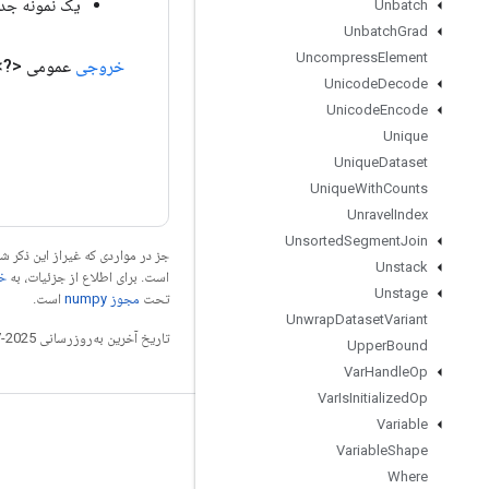
یک نمونه جدید از shBackBatch
Unbatch
Unbatch
Grad
Uncompress
Element
خروجی
عمومی <?>
Unicode
Decode
Unicode
Encode
Unique
Unique
Dataset
Unique
With
Counts
Unravel
Index
Unsorted
Segment
Join
جز در مواردی که غیراز این ذکر
Unstack
است. برای اطلاع از جزئیات، به
خطم
Unstage
تحت
مجوز numpy‏
است.
Unwrap
Dataset
Variant
تاریخ آخرین به‌روزرسانی 2025-07-27 به‌وقت ساعت هماهنگ جهانی.
Upper
Bound
Var
Handle
Op
Var
Is
Initialized
Op
Variable
مرتبط بمانید
Variable
Shape
وبلاگ
Where