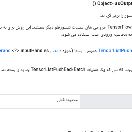
()
as
Outp
ور را برمی‌گرداند.
ورودی های عملیات TensorFlow خروجی های عملیات تنسورفلو دیگر هستند. این روش ب
ده محاسبه ورودی است استفاده می شود.
Push
List
Tensor
عمومی ایستا
(حوزه
دامنه
،
Handles،
<?> input
erand
یات TensorListPushBackBatch جدید را بسته بندی می کند.
محدوده فعلی