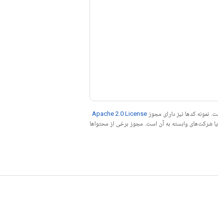
. نمونه کدها نیز دارای مجوز
Apache 2.0 License
ه کنید. جاوا علامت تجاری ثبت‌شده Oracle و/یا شرکت‌های وابسته به آن است. مجوز برخی از محتواها