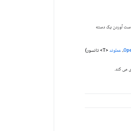
رای به دست آوردن یک دسته
Op
عملوند
<T> تانسور)