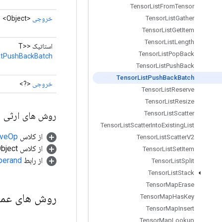
Tensor
List
From
Tensor
خروجی
<Object>
Tensor
List
Gather
Tensor
List
Get
Item
Tensor
List
Length
استاتیک <T>
Tensor
List
Pop
Back
stPushBackBatch
Tensor
List
Push
Back
Tensor
List
Push
Back
Batch
خروجی
<?>
Tensor
List
Reserve
Tensor
List
Resize
روش های ارثی
Tensor
List
Scatter
Tensor
List
Scatter
Into
Existing
List
از کلاس
tiveOp
Tensor
List
Scatter
V2
از کلاس java.lang.Object
Tensor
List
Set
Item
از رابط
perand
Tensor
List
Split
Tensor
List
Stack
Tensor
Map
Erase
روش های عم
Tensor
Map
Has
Key
Tensor
Map
Insert
Tensor
Map
Lookup