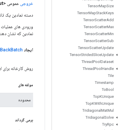
خروجی
عمومی <Object>
ut
Tensor
Map
Size
Tensor
Map
Stack
Keys
دسته نمادین یک تانس
Tensor
Scatter
Add
Tensor
Scatter
Max
نمادین که نشان دهن
Tensor
Scatter
Min
Tensor
Scatter
Sub
Tensor
Scatter
Update
ایجاد
Batch
Back
Tensor
Strided
Slice
Update
Thread
Pool
Dataset
روش کارخانه برای ایجاد کلاسی که یک عمل
Thread
Pool
Handle
Tile
Timestamp
مولفه های
To
Bool
Top
KUnique
محدوده
Top
KWith
Unique
Tridiagonal
Mat
Mul
Tridiagonal
Solve
برمی گرداند
Try
Rpc