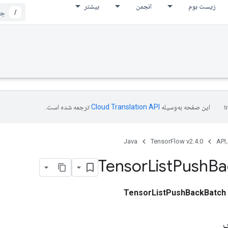
زیست بوم
انجمن
بیشتر
/
این صفحه به‌وسیله
ترجمه شده است.
Java
TensorFlow v2.4.0
API،
Tensor
List
Push
Ba
TensorListPushBackBatch
ی