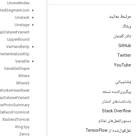
Unravel
Index
Unsorted
Segment
Join
Unstack
Unstage
Unwrap
Dataset
Variant
Upper
Bound
Var
Handle
Op
Var
Is
Initialized
Op
Variable
Variable
Shape
Where
Where3
Worker
Heartbeat
Wrap
Dataset
Variant
Write
Raw
Proto
Summary
Xla
Recv
From
Host
Xla
Send
To
Host
Xlog1py
Zeros