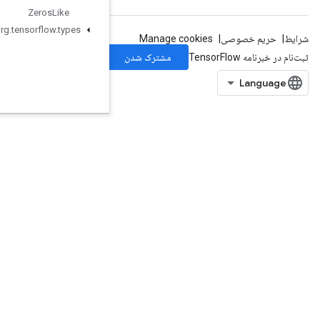
Zeros
Like
org
.
tensorflow
.
types