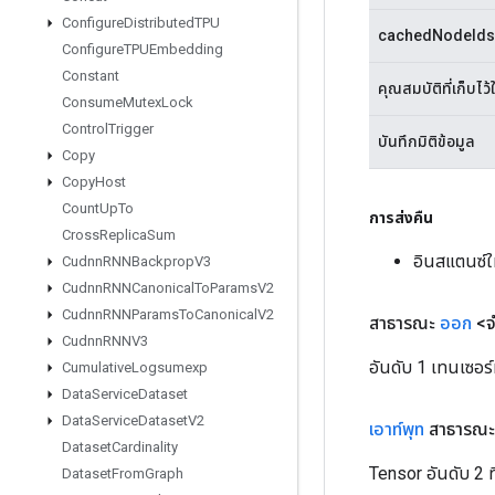
Configure
Distributed
TPU
cachedNodeIds
Configure
TPUEmbedding
Constant
คุณสมบัติที่เก็บไว้
Consume
Mutex
Lock
Control
Trigger
บันทึกมิติข้อมูล
Copy
Copy
Host
Count
Up
To
การส่งคืน
Cross
Replica
Sum
อินสแตนซ์
Cudnn
RNNBackprop
V3
Cudnn
RNNCanonical
To
Params
V2
Cudnn
RNNParams
To
Canonical
V2
สาธารณะ
ออก
<จ
Cudnn
RNNV3
อันดับ 1 เทนเซอร์
Cumulative
Logsumexp
Data
Service
Dataset
Data
Service
Dataset
V2
เอาท์พุท
สาธารณะ
Dataset
Cardinality
Tensor อันดับ 2 ที
Dataset
From
Graph