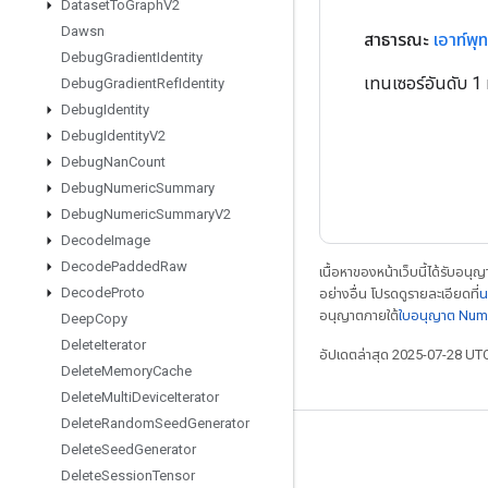
Dataset
To
Graph
V2
Dawsn
สาธารณะ
เอาท์พุท
Debug
Gradient
Identity
เทนเซอร์อันดับ 1 ท
Debug
Gradient
Ref
Identity
Debug
Identity
Debug
Identity
V2
Debug
Nan
Count
Debug
Numeric
Summary
Debug
Numeric
Summary
V2
Decode
Image
Decode
Padded
Raw
เนื้อหาของหน้าเว็บนี้ได้รับอนุ
Decode
Proto
อย่างอื่น โปรดดูรายละเอียดที่
น
อนุญาตภายใต้
ใบอนุญาต Num
Deep
Copy
Delete
Iterator
อัปเดตล่าสุด 2025-07-28 UT
Delete
Memory
Cache
Delete
Multi
Device
Iterator
Delete
Random
Seed
Generator
เชื่อมต่อเสมอ
Delete
Seed
Generator
Delete
Session
Tensor