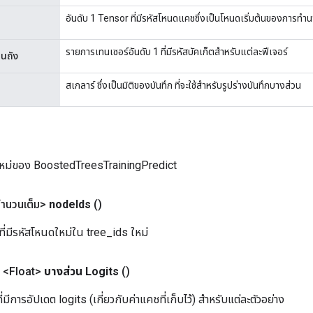
อันดับ 1 Tensor ที่มีรหัสโหนดแคชซึ่งเป็นโหนดเริ่มต้นของการทำ
รายการเทนเซอร์อันดับ 1 ที่มีรหัสบัคเก็ตสำหรับแต่ละฟีเจอร์
ในถัง
สเกลาร์ ซึ่งเป็นมิติของบันทึก ที่จะใช้สำหรับรูปร่างบันทึกบางส่วน
ใหม่ของ BoostedTreesTrainingPredict
ำนวนเต็ม>
node
Ids
()
ที่มีรหัสโหนดใหม่ใน tree_ids ใหม่
 <Float>
บางส่วน Logits
()
่มีการอัปเดต logits (เกี่ยวกับค่าแคชที่เก็บไว้) สำหรับแต่ละตัวอย่าง