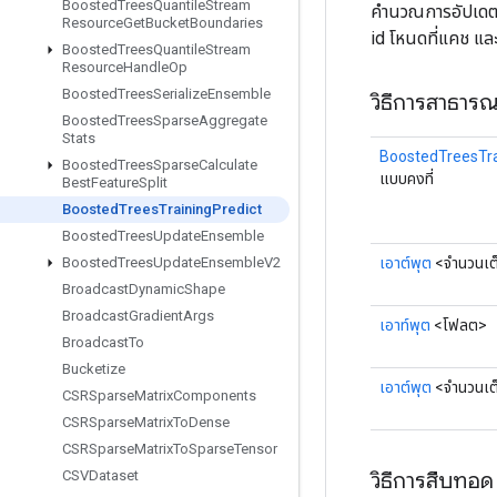
Boosted
Trees
Quantile
Stream
คำนวณการอัปเดตเป
Resource
Get
Bucket
Boundaries
id โหนดที่แคช แ
Boosted
Trees
Quantile
Stream
Resource
Handle
Op
Boosted
Trees
Serialize
Ensemble
วิธีการสาธาร
Boosted
Trees
Sparse
Aggregate
Stats
BoostedTreesTra
Boosted
Trees
Sparse
Calculate
แบบคงที่
Best
Feature
Split
Boosted
Trees
Training
Predict
Boosted
Trees
Update
Ensemble
เอาต์พุต
<จำนวนเต
Boosted
Trees
Update
Ensemble
V2
Broadcast
Dynamic
Shape
Broadcast
Gradient
Args
เอาท์พุต
<โฟลต>
Broadcast
To
Bucketize
เอาต์พุต
<จำนวนเต
CSRSparse
Matrix
Components
CSRSparse
Matrix
To
Dense
CSRSparse
Matrix
To
Sparse
Tensor
วิธีการสืบทอด
CSVDataset