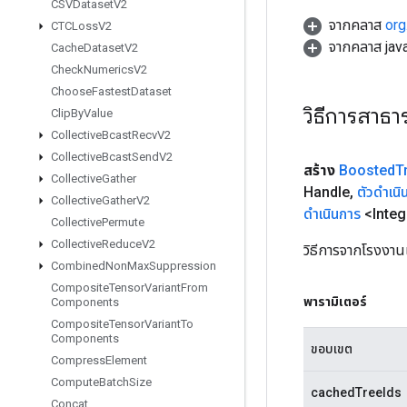
CSVDataset
V2
จากคลาส
org
CTCLoss
V2
จากคลาส java
Cache
Dataset
V2
Check
Numerics
V2
Choose
Fastest
Dataset
วิธีการสาธ
Clip
By
Value
Collective
Bcast
Recv
V2
Collective
Bcast
Send
V2
สร้าง
Boosted
T
Collective
Gather
Handle
,
ตัวดำเนิ
Collective
Gather
V2
ดำเนินการ
<Integ
Collective
Permute
Collective
Reduce
V2
วิธีการจากโรงงาน
Combined
Non
Max
Suppression
Composite
Tensor
Variant
From
พารามิเตอร์
Components
Composite
Tensor
Variant
To
Components
ขอบเขต
Compress
Element
Compute
Batch
Size
cachedTreeIds
Concat