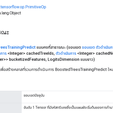
.tensorflow.op.PrimitiveOp
.lang.Object
ารณะ
rees
Training
Predict
แบบคงที่สาธารณะ
(ขอบเขต
ขอบเขต
ตัวดำเนินก
นการ
<Integer> cached
Tree
Ids
,
ตัวดำเนินการ
<Integer> cached
N
er>> bucketized
Features
,
Logits
Dimension แบบยาว)
เพื่อสร้างคลาสที่รวมการดำเนินการ BoostedTreesTrainingPredict ใหม
ขอบเขตปัจจุบัน
อันดับ 1 Tensor ที่มีรหัสทรีแคชซึ่งเป็นแผนผังเริ่มต้นของการทำน