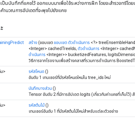
็นบันทึกที่แคชไว้ ออกแบบมาเพื่อใช้ระหว่างการฝึก โดยจะสำรวจทรีโดยเริ
ละคำนวณการอัปเดตที่จะพุชไปยังแคช
ณะ
iningPredict
สร้าง
(ขอบเขต
ขอบเขต
ตัวดำเนินการ
<?> treeEnsembleHand
<Integer> cachedTreeIds,
ตัวดำเนินการ
<Integer> cachedN
ดำเนินการ
<Integer>> bucketizedFeatures, logitsDimensi
วิธีการจากโรงงานเพื่อสร้างคลาสที่รวมการดำเนินการ BoostedT
็ม>
รหัสโหนด
()
อันดับ 1 เทนเซอร์ที่มีรหัสโหนดใหม่ใน tree_ids ใหม่
บันทึกบางส่วน
()
Tensor อันดับ 2 ที่มีการอัปเดต logits (เกี่ยวกับค่าแคชที่เก็บไว้)
็ม>
รหัสต้นไม้
()
เทนเซอร์อันดับ 1 ที่มีรหัสต้นไม้ใหม่สำหรับแต่ละตัวอย่าง