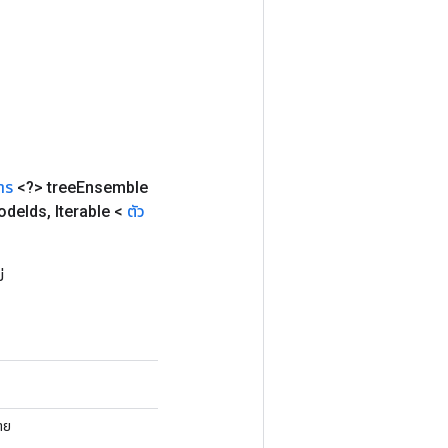
าร
<?> tree
Ensemble
ode
Ids
,
Iterable <
ตัว
่
าย