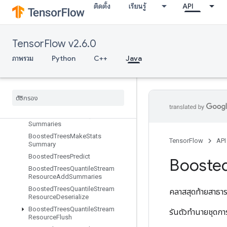
ติดตั้ง
เรียนรู้
API
BoostedTreesCreateEnsemble
BoostedTreesCreateQuantileStreamResource
BoostedTreesDeserializeEnsembl
e
TensorFlow v2.6.0
BoostedTreesEnsembleResourceHandleOp
ภาพรวม
Python
C++
Java
Boosted
Trees
Example
Debug
Outputs
Boosted
Trees
Flush
Quantile
Summaries
Boosted
Trees
Get
Ensemble
States
Boosted
Trees
Make
Quantile
Summaries
Boosted
Trees
Make
Stats
TensorFlow
API
Summary
Boosted
Trees
Predict
Booste
Boosted
Trees
Quantile
Stream
Resource
Add
Summaries
Boosted
Trees
Quantile
Stream
คลาสสุดท้ายสาธ
Resource
Deserialize
Boosted
Trees
Quantile
Stream
รันตัวทำนายชุด
Resource
Flush