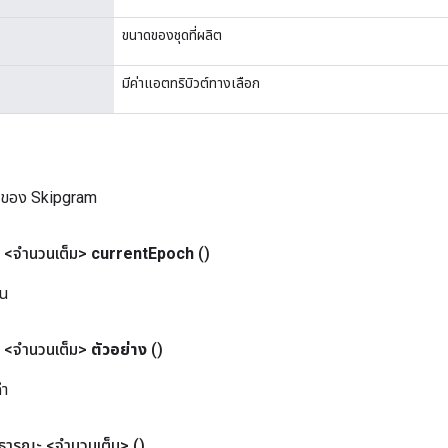
ขนาดของชุดที่ผลิต
มีค่าแอตทริบิวต์ทางเลือก
ม่ของ Skipgram
<จำนวนเต็ม>
current
Epoch
()
ัน
<จำนวนเต็ม>
ตัวอย่าง
()
คำ
ธารณะ <จำนวนเต็ม>
()