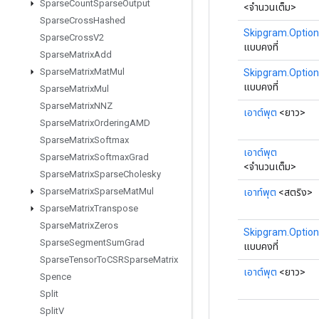
Sparse
Count
Sparse
Output
<จำนวนเต็ม>
Sparse
Cross
Hashed
Skipgram.Option
Sparse
Cross
V2
แบบคงที่
Sparse
Matrix
Add
Sparse
Matrix
Mat
Mul
Skipgram.Option
แบบคงที่
Sparse
Matrix
Mul
Sparse
Matrix
NNZ
เอาต์พุต
<ยาว>
Sparse
Matrix
Ordering
AMD
Sparse
Matrix
Softmax
เอาต์พุต
Sparse
Matrix
Softmax
Grad
<จำนวนเต็ม>
Sparse
Matrix
Sparse
Cholesky
Sparse
Matrix
Sparse
Mat
Mul
เอาท์พุต
<สตริง>
Sparse
Matrix
Transpose
Sparse
Matrix
Zeros
Skipgram.Option
Sparse
Segment
Sum
Grad
แบบคงที่
Sparse
Tensor
To
CSRSparse
Matrix
เอาต์พุต
<ยาว>
Spence
Split
Split
V