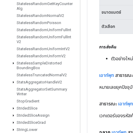
Stateless
Random
Get
Key
Counter
Alg
ขนาดแบตช์
Stateless
Random
Normal
V2
Stateless
Random
Poisson
ตัวเลือก
Stateless
Random
Uniform
Full
Int
Stateless
Random
Uniform
Full
Int
V2
การส่งคืน
Stateless
Random
Uniform
Int
V2
Stateless
Random
Uniform
V2
ตัวอย่างให
Stateless
Sample
Distorted
Bounding
Box
เอาท์พุท
สาธารณะ 
Stateless
Truncated
Normal
V2
Stats
Aggregator
Handle
V2
หมายเลขยุคปัจจุบ
Stats
Aggregator
Set
Summary
Writer
Stop
Gradient
สาธารณะ
เอาท์พุท
Strided
Slice
เวกเตอร์ของรหัส
Strided
Slice
Assign
Strided
Slice
Grad
String
Lower
ฉลาก
เอาท์พุท
สา