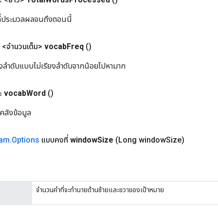
ี่ประมวลผลจนถึงตอนนี้
<จำนวนเต็ม>
vocab
Freq
()
ยงลำดับแบบไม่เรียงลำดับจากน้อยไปหามาก
ะ
vocab
Word
()
ลังข้อมูล
ram
.
Options
แบบคงที่
window
Size
(Long window
Size)
จำนวนคำที่จะทำนายด้านซ้ายและขวาของเป้าหมาย