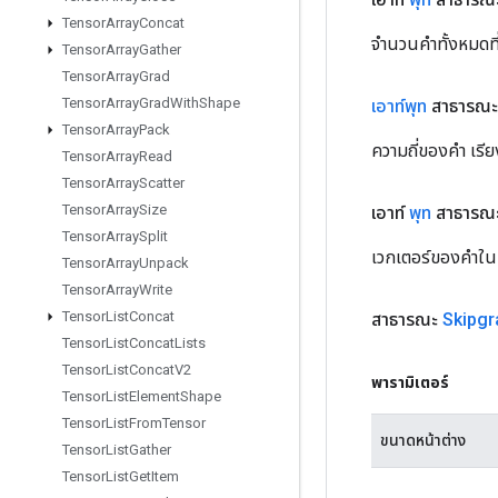
Tensor
Array
Concat
จำนวนคำทั้งหมดท
Tensor
Array
Gather
Tensor
Array
Grad
Tensor
Array
Grad
With
Shape
เอาท์พุท
สาธารณะ 
Tensor
Array
Pack
ความถี่ของคำ เรี
Tensor
Array
Read
Tensor
Array
Scatter
Tensor
Array
Size
เอาท์
พุท
สาธารณ
Tensor
Array
Split
เวกเตอร์ของคำในค
Tensor
Array
Unpack
Tensor
Array
Write
Tensor
List
Concat
สาธารณะ
Skipg
Tensor
List
Concat
Lists
Tensor
List
Concat
V2
พารามิเตอร์
Tensor
List
Element
Shape
Tensor
List
From
Tensor
ขนาดหน้าต่าง
Tensor
List
Gather
Tensor
List
Get
Item