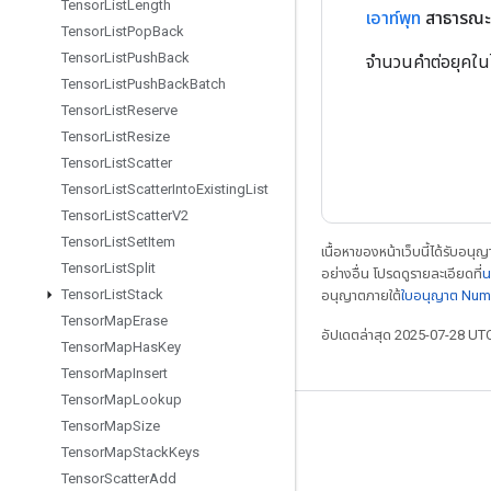
Tensor
List
Length
เอาท์พุท
สาธารณะ
Tensor
List
Pop
Back
Tensor
List
Push
Back
จำนวนคำต่อยุคในไ
Tensor
List
Push
Back
Batch
Tensor
List
Reserve
Tensor
List
Resize
Tensor
List
Scatter
Tensor
List
Scatter
Into
Existing
List
Tensor
List
Scatter
V2
Tensor
List
Set
Item
เนื้อหาของหน้าเว็บนี้ได้รับอนุ
Tensor
List
Split
อย่างอื่น โปรดดูรายละเอียดที่
น
Tensor
List
Stack
อนุญาตภายใต้
ใบอนุญาต Num
Tensor
Map
Erase
อัปเดตล่าสุด 2025-07-28 UT
Tensor
Map
Has
Key
Tensor
Map
Insert
Tensor
Map
Lookup
Tensor
Map
Size
เชื่อมต่อเสมอ
Tensor
Map
Stack
Keys
บล็อก
Tensor
Scatter
Add