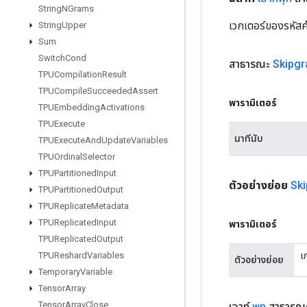
String
NGrams
เวกเตอร์ของรหัส
String
Upper
Sum
Switch
Cond
สาธารณะ
Skipg
TPUCompilation
Result
TPUCompile
Succeeded
Assert
พารามิเตอร์
TPUEmbedding
Activations
TPUExecute
นาทีนับ
TPUExecute
And
Update
Variables
TPUOrdinal
Selector
TPUPartitioned
Input
ตัวอย่างย่อย
Sk
TPUPartitioned
Output
TPUReplicate
Metadata
TPUReplicated
Input
พารามิเตอร์
TPUReplicated
Output
เ
TPUReshard
Variables
ตัวอย่างย่อย
Temporary
Variable
Tensor
Array
Tensor
Array
Close
เอาท์
พุท
สาธารณะ