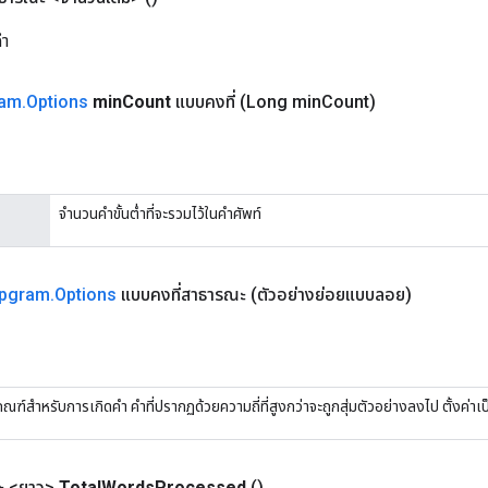
คำ
ram
.
Options
min
Count
แบบคงที่
(Long min
Count)
จำนวนคำขั้นต่ำที่จะรวมไว้ในคำศัพท์
ipgram
.
Options
แบบคงที่สาธารณะ
(ตัวอย่างย่อยแบบลอย)
กณฑ์สำหรับการเกิดคำ คำที่ปรากฏด้วยความถี่ที่สูงกว่าจะถูกสุ่มตัวอย่างลงไป ตั้งค่าเป็
 <ยาว>
Total
Words
Processed
()