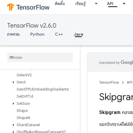
ติดตั้ง
เรียนรู้
API
ScatterMul
ScatterNd
ScatterNdAdd
TensorFlow v2.6.0
ScatterNdMax
ScatterNdMin
ภาพรวม
Python
C++
Java
ScatterNdNonAliasingAdd
Scatter
Nd
Sub
Scatter
Nd
Update
Scatter
Sub
Scatter
Update
Select
V2
Send
TensorFlow
API
Send
TPUEmbedding
Gradients
Skipgr
Set
Diff1d
Set
Size
Shape
Skipgram
คลาสส
Shape
N
แยกวิเคราะห์ไฟล์ข
Shard
Dataset
Shuffle
And
Repeat
Dataset
V2