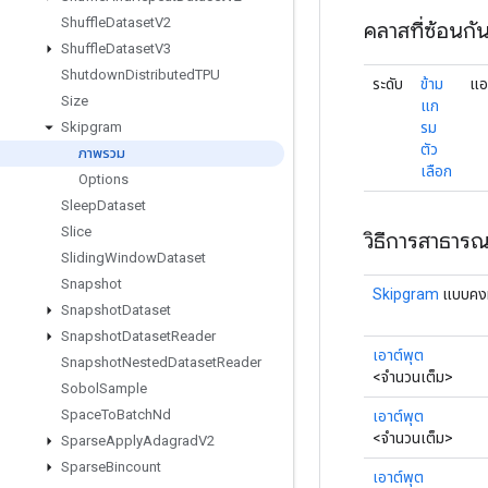
Shuffle
Dataset
V2
คลาสที่ซ้อนกั
Shuffle
Dataset
V3
Shutdown
Distributed
TPU
ระดับ
ข้าม
แอ
Size
แก
รม
Skipgram
ตัว
ภาพรวม
เลือก
Options
Sleep
Dataset
Slice
วิธีการสาธาร
Sliding
Window
Dataset
Snapshot
Skipgram
แบบคงท
Snapshot
Dataset
Snapshot
Dataset
Reader
เอาต์พุต
Snapshot
Nested
Dataset
Reader
<จำนวนเต็ม>
Sobol
Sample
Space
To
Batch
Nd
เอาต์พุต
<จำนวนเต็ม>
Sparse
Apply
Adagrad
V2
Sparse
Bincount
เอาต์พุต