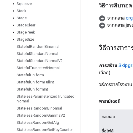
Squeeze
วิธีการสืบทอด
Stack
จากคลาส
org
Stage
จากคลาส java
Stage
Clear
Stage
Peek
Stage
Size
วิธีการสาธ
Stateful
Random
Binomial
Stateful
Standard
Normal
Stateful
Standard
Normal
V2
การสร้าง
Skipg
Stateful
Truncated
Normal
เลือก)
Stateful
Uniform
Stateful
Uniform
Full
Int
วิธีการจากโรงงาน
Stateful
Uniform
Int
Stateless
Parameterized
Truncated
พารามิเตอร์
Normal
Stateless
Random
Binomial
Stateless
Random
Gamma
V2
ขอบเขต
Stateless
Random
Get
Alg
Stateless
Random
Get
Key
Counter
ชื่อไฟล์