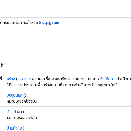
น
Skipgram
ตทริบิวต์เพิ่มเติมสำหรับ
ณะ
ี่
สร้าง
(
ขอบเขต
ขอบเขต ชื่อไฟล์สตริง ขนาดแบตช์แบบยาว
ตัวเลือก...
ตัวเลือก)
วิธีการจากโรงงานเพื่อสร้างคลาสที่รวมการดำเนินการ Skipgram ใหม่
ปัจจุบันยุค
()
หมายเลขยุคปัจจุบัน
ตัวอย่าง
()
เวกเตอร์ของรหัสคำ
ป้ายกำกับ
()