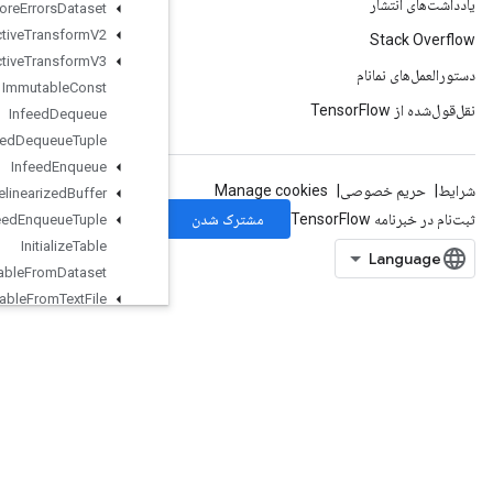
Ignore
Errors
Dataset
Image
Projective
Transform
V2
Image
Projective
Transform
V3
Immutable
Const
Infeed
Dequeue
Infeed
Dequeue
Tuple
Infeed
Enqueue
Infeed
Enqueue
Prelinearized
Buffer
Infeed
Enqueue
Tuple
Initialize
Table
Initialize
Table
From
Dataset
Initialize
Table
From
Text
File
Inplace
Add
Inplace
Sub
Inplace
Update
Is
Boosted
Trees
Ensemble
Initialized
Is
Boosted
Trees
Quantile
Stream
Resource
Initialized
IsTPUEmbeddingInitialized