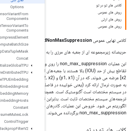
Options
Composite
Tensor
Variant
From
Components
Composite
Tensor
Variant
To
Components
Compress
Element
Combined
Compute
Batch
Size
Mask
Tuple
Data
Dedup
ترتیب امتیاز نزولی انتخاب می کند،
Compute
Concat
non_max_suppression را روی ورودی‌های هر دسته، در همه کلاس‌ها انجام می‌دهد. جعبه‌هایی را که دارای
Configure
And
Initialize
Global
TPU
تقاطع بیش از حد (IOU) بالا هستند با جعبه‌های انتخاب شده قبلی همپوشانی دارند. جعبه های مرزی به صورت [y1، x1، y2،
Configure
Distributed
TPU
x2] عرضه می شوند، که در آن (y1، x1) و (y2، x2) مختصات هر جفت مورب گوشه های جعبه هستند و مختصات را می توان
Configure
TPUEmbedding
به صورت نرمال ارائه کرد (یعنی خوابیده در فاصله [0، 1]) یا مطلق. توجه داشته باشید که این الگوریتم نسبت به جایی که مبدأ
Configure
TPUEmbedding
Host
توجه داشته باشید که این الگوریتم نسبت به تبدیل‌های متعامد و
Configure
TPUEmbedding
Memory
 ترجمه یا بازتاب سیستم مختصات منجر به انتخاب کادرهای مشابه توسط
Connect
TPUEmbedding
Hosts
نهایی، امتیازها و تانسور کلاس‌هایی است که پس از انجام
Constant
Consume
Mutex
Lock
Control
Trigger
Conv2DBackprop
Filter
V2