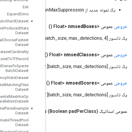
Exit
Expand
Dims
Experimental
Auto
Shard
Dataset
Experimental
Bytes
Produced
Stats
Dataset
Experimental
Choose
Fastest
Dataset
Experimental
Dataset
Cardinality
(
Experimental
Dataset
To
TFRecord
Experimental
Dense
To
Sparse
Batch
Dataset
Experimental
Latency
Stats
Dataset
Experimental
Matching
Files
Dataset
Experimental
Max
Intra
Op
Parallelism
Dataset
Experimental
Parse
Example
Combined
Non
Max
Suppression
.
Options
pad
Per
Class
Dataset
Experimental
Private
Thread
Pool
Dataset
Experimental
Random
Dataset