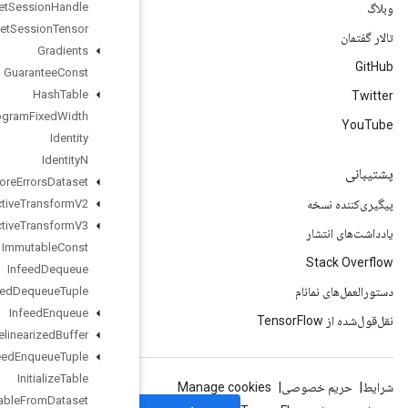
Get
Session
Handle
Get
Session
Tensor
Gradients
Guarantee
Const
Hash
Table
Histogram
Fixed
Width
Identity
Identity
N
Ignore
Errors
Dataset
Image
Projective
Transform
V2
Image
Projective
Transform
V3
Immutable
Const
Infeed
Dequeue
Infeed
Dequeue
Tuple
Infeed
Enqueue
Infeed
Enqueue
Prelinearized
Buffer
Infeed
Enqueue
Tuple
Initialize
Table
Initialize
Table
From
Dataset