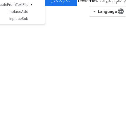
Initialize
Table
From
Text
File
Inplace
Add
Inplace
Sub
Inplace
Update
Is
Boosted
Trees
Ensemble
Initialized
Is
Boosted
Trees
Quantile
Stream
Resource
Initialized
Is
TPUEmbedding
Initialized
Is
Variable
Initialized
IsotonicRegression
IteratorGetDevice
KMC2ChainInitialization
KmeansPlusPlusInitialization
KthOrderStatistic
LMDBDataset
LSTMBlockCell
LSTMBlockCellGrad
LinSpace