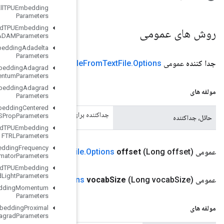
Load
All
TPUEmbedding
Parameters
Load
TPUEmbedding
ADAMParameters
Load
TPUEmbedding
Adadelta
Parameters
(تقویل کننده رشته)
Initialize
Tabl
Load
TPUEmbedding
Adagrad
Momentum
Parameters
Load
TPUEmbedding
Adagrad
Parameters
Load
TPUEmbedding
Centered
جداکننده برای جدا کردن فیلده
RMSProp
Parameters
Load
TPUEmbedding
FTRLParameters
Load
TPUEmbedding
Frequency
Initialize
Table
From
Text
Fi
Estimator
Parameters
Load
TPUEmbedding
MDLAdagrad
Light
Parameters
Initialize
Table
From
Text
File
.
Optio
Load
TPUEmbedding
Momentum
Parameters
Load
TPUEmbedding
Proximal
Adagrad
Parameters