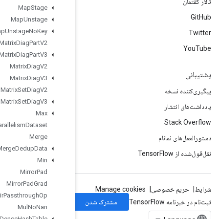
Map
Stage
Map
Unstage
Map
Unstage
No
Key
Matrix
Diag
Part
V2
Matrix
Diag
Part
V3
Matrix
Diag
V2
Matrix
Diag
V3
Matrix
Set
Diag
V2
Matrix
Set
Diag
V3
Max
Max
Intra
Op
Parallelism
Dataset
Merge
Merge
Dedup
Data
Min
Mirror
Pad
Mirror
Pad
Grad
Mlir
Passthrough
Op
Mul
No
Nan
Mutable
Dense
Hash
Table