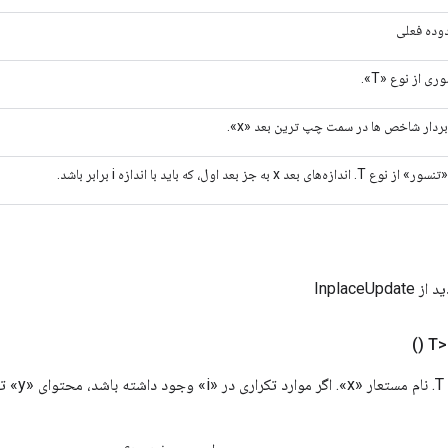
وده فعلی
ری از نوع «T».
ردار شاخص ها در سمت چپ ترین بعد «x».
ع T. اندازه‌های بعد x به جز بعد اول، که باید با اندازه i برابر باشد.
InplaceUp
()
ست.