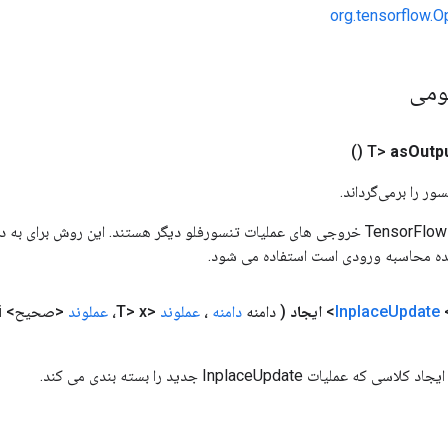
org.tensorflow.O
ومی
()
as
Outp
ور را برمی‌گرداند.
ورودی های عملیات TensorFlow خروجی های عملیات تنسورفلو دیگر هستند. این روش ب
ده محاسبه ورودی است استفاده می شود.
<
Update
Inplace
ایجاد
( دامنه
دامنه
،
عملوند
<T> x،
عملوند
<صحیح> i،