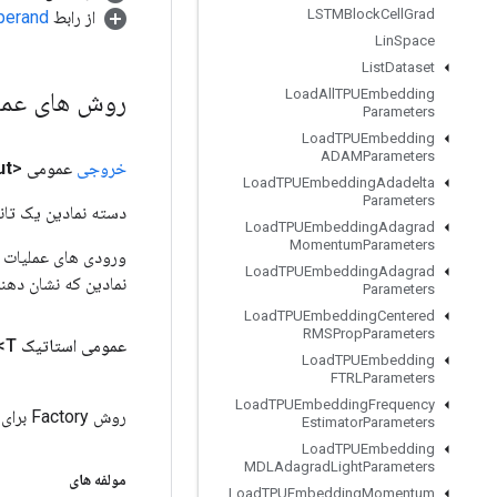
LSTMBlock
Cell
Grad
از رابط
perand
Lin
Space
List
Dataset
روش های عم
Load
All
TPUEmbedding
Parameters
Load
TPUEmbedding
ADAMParameters
خروجی
عمومی <T>
ut
Load
TPUEmbedding
Adadelta
Parameters
دسته نمادین یک تانس
Load
TPUEmbedding
Adagrad
Momentum
Parameters
Load
TPUEmbedding
Adagrad
نمادین که نشان دهن
Parameters
Load
TPUEmbedding
Centered
RMSProp
Parameters
عمومی استاتیک
T>
Load
TPUEmbedding
FTRLParameters
Load
TPUEmbedding
Frequency
روش Factory برای ایجاد کلاسی که عملیات InplaceUpdate جدید را بسته بندی می کند.
Estimator
Parameters
Load
TPUEmbedding
MDLAdagrad
Light
Parameters
مولفه های
Load
TPUEmbedding
Momentum