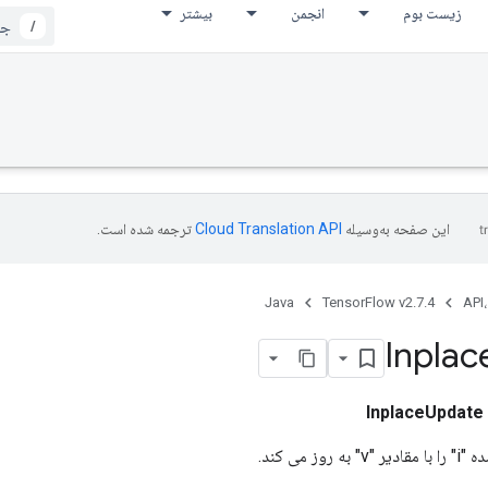
زیست بوم
انجمن
بیشتر
/
این صفحه به‌وسیله
ترجمه شده است.
Java
TensorFlow v2.7.4
API،
Inplac
InplaceUpdate
ز می کند.