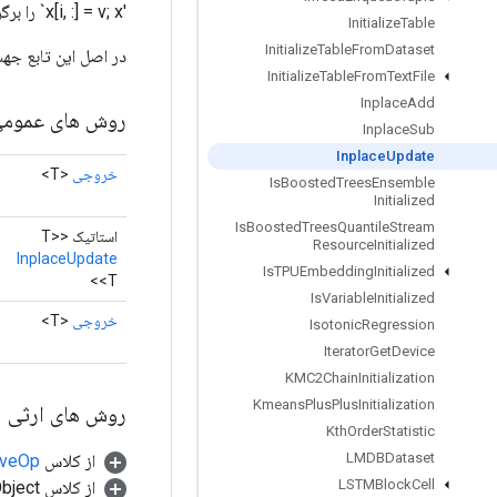
'x[i, :] = v; x` را برگرداند.
Initialize
Table
Initialize
Table
From
Dataset
در اصل این تابع جهش‌یافت
Initialize
Table
From
Text
File
Inplace
Add
روش های عموم
Inplace
Sub
Inplace
Update
خروجی
<T>
Is
Boosted
Trees
Ensemble
Initialized
Is
Boosted
Trees
Quantile
Stream
استاتیک <T>
Resource
Initialized
InplaceUpdate
Is
TPUEmbedding
Initialized
<T>
Is
Variable
Initialized
خروجی
<T>
Isotonic
Regression
Iterator
Get
Device
KMC2Chain
Initialization
Kmeans
Plus
Plus
Initialization
روش های ارثی
Kth
Order
Statistic
LMDBDataset
از کلاس
tiveOp
LSTMBlock
Cell
از کلاس java.lang.Object