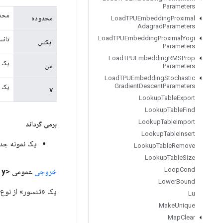
Parameters
محد
محدوده
Load
TPUEmbedding
Proximal
Adagrad
Parameters
Load
TPUEmbedding
Proximal
Yogi
تانسو
ایکس
Parameters
Load
TPUEmbedding
RMSProp
یک ب
من
Parameters
Load
TPUEmbedding
Stochastic
Gradient
Descent
Parameters
یک «تنسور» از نو
v
Lookup
Table
Export
Lookup
Table
Find
Lookup
Table
Import
برمی گرداند
Lookup
Table
Insert
یک نمونه جدید از date
Lookup
Table
Remove
Lookup
Table
Size
Loop
Cond
خروجی
عمومی <T>
y
Lower
Bound
یک «تنسور» از نوع T. نام مستعار «x». اگر موارد تکراری در «i» وجود داشته باشد، محتوای «y» تعریف نشده ا
Lu
Make
Unique
Map
Clear