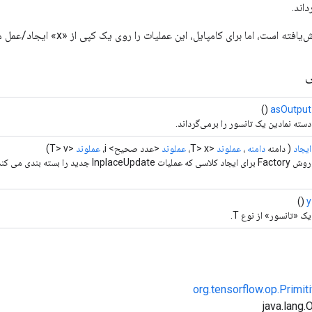
ه است، اما برای کامپایل، این عملیات را روی یک کپی از «x» ایجاد/عمل می‌کنیم.
ی
()
asOutput
دسته نمادین یک تانسور را برمی‌گرداند.
ایجاد
( دامنه
دامنه
،
عملوند
<T> x،
عملوند
<عدد صحیح> i،
عملوند
<T> v)
روش Factory برای ایجاد کلاسی که عملیات InplaceUpdate جدید را بسته بندی می کند.
()
y
یک «تانسور» از نوع T.
org.tensorflow.op.Primi