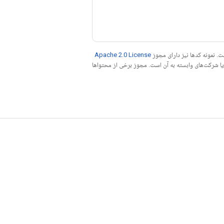
. نمونه کدها نیز دارای مجوز
Apache 2.0 License
ه کنید. جاوا علامت تجاری ثبت‌شده Oracle و/یا شرکت‌های وابسته به آن است. مجوز برخی از محتواها