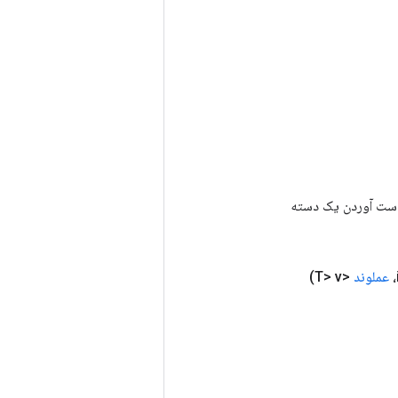
رای به دست آوردن یک دسته
عملوند
<T> v)