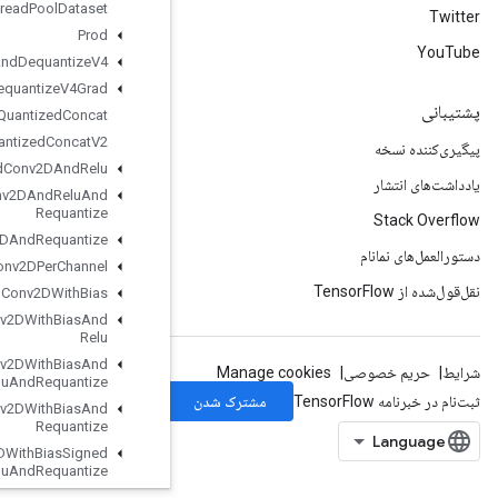
Private
Thread
Pool
Dataset
Prod
Quantize
And
Dequantize
V4
Quantize
And
Dequantize
V4Grad
Quantized
Concat
Quantized
Concat
V2
Quantized
Conv2DAnd
Relu
Quantized
Conv2DAnd
Relu
And
Requantize
Quantized
Conv2DAnd
Requantize
Quantized
Conv2DPer
Channel
Quantized
Conv2DWith
Bias
Quantized
Conv2DWith
Bias
And
Relu
Quantized
Conv2DWith
Bias
And
Relu
And
Requantize
Quantized
Conv2DWith
Bias
And
Requantize
Quantized
Conv2DWith
Bias
Signed
Sum
And
Relu
And
Requantize
Quantized
Conv2DWith
Bias
Sum