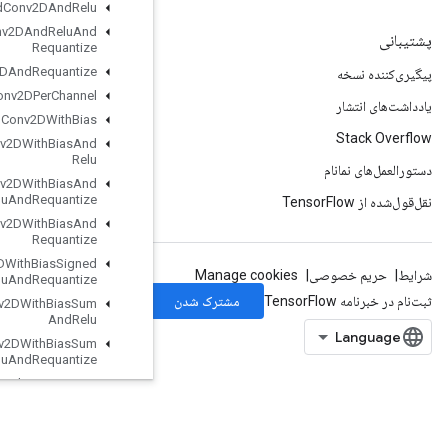
Quantized
Conv2DAnd
Relu
Quantized
Conv2DAnd
Relu
And
Requantize
Quantized
Conv2DAnd
Requantize
Quantized
Conv2DPer
Channel
Quantized
Conv2DWith
Bias
Quantized
Conv2DWith
Bias
And
Relu
Quantized
Conv2DWith
Bias
And
Relu
And
Requantize
Quantized
Conv2DWith
Bias
And
Requantize
Quantized
Conv2DWith
Bias
Signed
Sum
And
Relu
And
Requantize
Quantized
Conv2DWith
Bias
Sum
And
Relu
Quantized
Conv2DWith
Bias
Sum
And
Relu
And
Requantize
Quantized
Depthwise
Conv2D
Quantized
Depthwise
Conv2DWith
Bias
Quantized
Depthwise
Conv2DWith