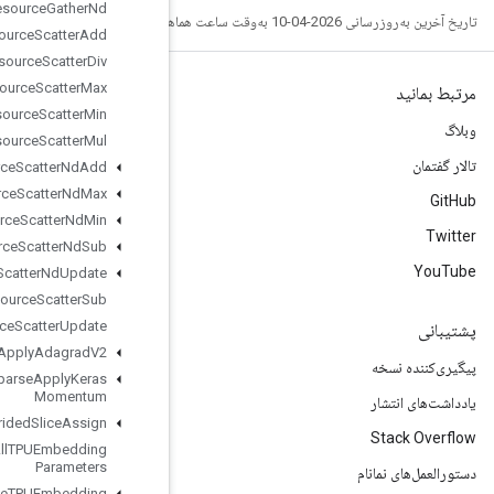
Resource
Gather
Nd
Resource
Scatter
Add
Resource
Scatter
Div
Resource
Scatter
Max
Resource
Scatter
Min
Resource
Scatter
Mul
Resource
Scatter
Nd
Add
Resource
Scatter
Nd
Max
Resource
Scatter
Nd
Min
Resource
Scatter
Nd
Sub
Resource
Scatter
Nd
Update
Resource
Scatter
Sub
Resource
Scatter
Update
Resource
Sparse
Apply
Adagrad
V2
Resource
Sparse
Apply
Keras
Momentum
Resource
Strided
Slice
Assign
Retrieve
All
TPUEmbedding
Parameters
Retrieve
TPUEmbedding