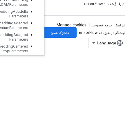
ADAMParameters
Retrieve
TPUEmbedding
Adadelta
Parameters
Retrieve
TPUEmbedding
Adagrad
Momentum
Parameters
Retrieve
TPUEmbedding
Adagrad
Parameters
Retrieve
TPUEmbedding
Centered
RMSProp
Parameters
Retrieve
TPUEmbedding
FTRLParameters
Retrieve
TPUEmbedding
Frequency
Estimator
Parameters
Retrieve
TPUEmbedding
MDLAdagrad
Light
Parameters
Retrieve
TPUEmbedding
Momentum
Parameters
Retrieve
TPUEmbedding
Proximal
Adagrad
Parameters
Retrieve
TPUEmbedding
Proximal
Yogi
Parameters
Retrieve
TPUEmbedding
RMSProp