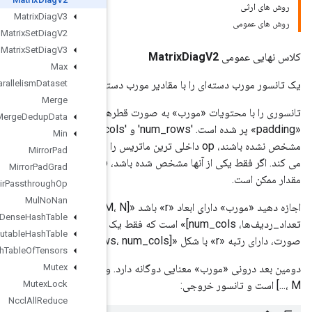
Matrix
Diag
V3
Matrix
Set
Diag
V2
Matrix
Set
Diag
V3
Max
Dataset
‌ای داده شده برمی‌گرداند.
Parallelism
Op
Intra
Max
Merge
تانسوری را با محتویات «مورب» به صورت قطرهای «k[0]»-th به «k[1]»-امین یک ماتریس برمی‌گرداند، و هر چیز دیگری با
Merge
Dedup
Data
«padding» پر شده است. 'num_rows' و 'num_cols' بعد داخلی ترین ماتریس خروجی را مشخص می کنند. اگر هر دو
Min
مشخص نشده باشند، op داخلی ترین ماتریس را مربع فرض می کند و اندازه آن را از «k» و درونی ترین بعد «مورب» استنباط
Mirror
Pad
می کند. اگر فقط یکی از آنها مشخص شده باشد، op فرض می کند که مقدار نامشخص بر اساس معیارهای دیگر کوچکترین
Mirror
Pad
Grad
Mlir
Passthrough
Op
Mul
No
Nan
اجازه دهید «مورب» دارای ابعاد «r» باشد «[I، J، ...، L، M، N]». تانسور خروجی دارای رتبه «r+1» با شکل «[I، J، ...، L، M،
Mutable
Dense
Hash
Table
تعداد_ردیف‌ها، num_cols]» است که فقط یک قطر داده می‌شود (k» یک عدد صحیح است یا «k[0] == k[1]`). در غیر این
Mutable
Hash
Table
Mutable
Hash
Table
Of
Tensors
Mutex
دومین بعد درونی «مورب» معنایی دوگانه دارد. وقتی «k» اسکالر یا «k[0] == k[1]» است، «M» بخشی از اندازه دسته [I، J،
Mutex
Lock
Nccl
All
Reduce