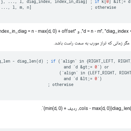
j
,
...,
l
,
diag_index
,
index_in_diag
]
;
if
k
[
0
]
&
lt
;
=
d
...,
l
,
m
,
n
]
;
otherwise
g_len
-
diag_len
(
d
)
;
if
(
`
align
`
in
{
RIGHT_LEFT
,
RIGHT
and
`
d
&
gt
;
=
0
`
)
or
(
`
align
`
in
{
LEFT_RIGHT
,
RIGH
and
`
d
&
lt
;
=
0
`
)
;
otherwise