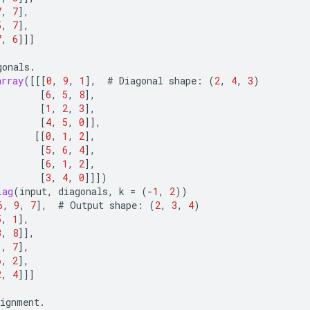
7
,
7
]
,
5
,
7
]
,
7
,
6
]]]
gonals
.
array
(
[[[
0
,
9
,
1
]
,
#
Diagonal
shape
:
(
2
,
4
,
3
)
[
6
,
5
,
8
]
,
[
1
,
2
,
3
]
,
[
4
,
5
,
0
]]
,
[[
0
,
1
,
2
]
,
[
5
,
6
,
4
]
,
[
6
,
1
,
2
]
,
[
3
,
4
,
0
]]]
)
iag
(
input
,
diagonals
,
k
=
(
-
1
,
2
))
6
,
9
,
7
]
,
#
Output
shape
:
(
2
,
3
,
4
)
5
,
1
]
,
3
,
8
]]
,
1
,
7
]
,
6
,
2
]
,
2
,
4
]]]
lignment
.