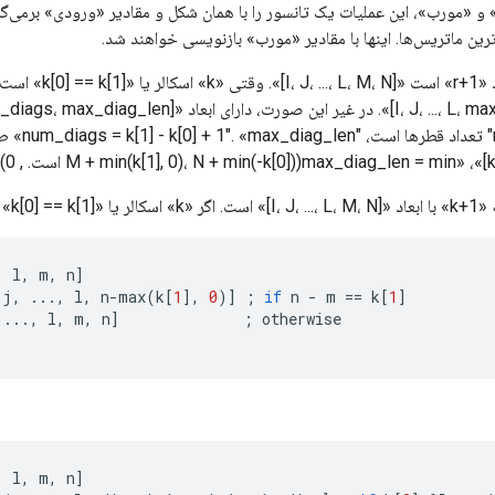
 و «مورب»، این عملیات یک تانسور را با همان شکل و مقادیر «ورودی» برمی‌گر
مشخص‌شده درونی‌ترین ماتریس‌ها. اینها با مقادیر «مورب» ب
نی‌ترین مورب در
خروجی تانسو
,
l
,
m
,
n
]
j
,
...,
l
,
n
-
max
(
k
[
1
]
,
0
)
]
;
if
n
-
m
==
k
[
1
]
...,
l
,
m
,
n
]
;
otherwise
,
l
,
m
,
n
]