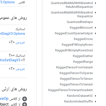
3.Options
کلاس
Quantized
Mat
Mul
With
Bias
And
Relu
And
Requantize
Quantized
Mat
Mul
With
Bias
And
وش های عمومی
Requantize
Quantized
Reshape
Ragged
Bincount
استاتیک
Ragged
Count
Sparse
Output
etDiagV3.Options
Ragged
Cross
<T>
خروجی
Ragged
Fill
Empty
Rows
Ragged
Fill
Empty
Rows
Grad
استاتیک <T>
Ragged
Gather
trixSetDiagV3
<T>
Ragged
Range
Ragged
Tensor
From
Variant
<T>
خروجی
Ragged
Tensor
To
Sparse
Ragged
Tensor
To
Tensor
Ragged
Tensor
To
Variant
روش های ارثی
Ragged
Tensor
To
Variant
Gradient
Random
Dataset
V2
tiveOp
از کلاس
Random
Index
Shuffle
از کلاس java.lang.Object