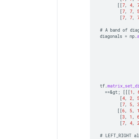
[[
7
,
4
,
[
7
,
7
,
[
7
,
7
,
#
A
band
of
dia
diagonals
=
np
.
tf
.
matrix_set_d
==
&
gt
;
[[[
1
,
[
4
,
2
,
[
7
,
5
,
[[
6
,
5
,
[
3
,
1
,
[
7
,
4
,
#
LEFT_RIGHT
a