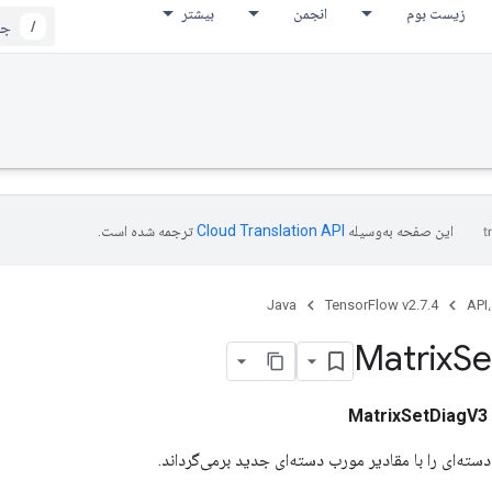
بیشتر
انجمن
زیست بوم
/
ترجمه شده است.
این صفحه به‌وسیله
Java
TensorFlow v2.7.4
API،
Matrix
Se
MatrixSetDiagV3
یک تانسور ماتریس دسته‌ای را با مقادیر مورب دسته‌ا