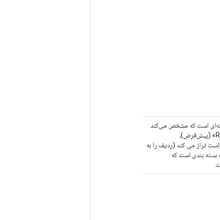
برخی از مورب‌ها کوتاه‌تر از «max_diag_len» هستند و باید روی آن‌ها قرار داده شوند. «align» رشته‌ا
به ترتیب چگونه ابرمورب‌ها و زیر قطرها باید تراز شوند. چهار تراز احتمالی وجود دارد: «RIGHT_LEFT» (پیش‌فرض)،
«LEFT_RIGHT»، «LEFT_LEFT» و «RIGHT_RIGHT». "RIGHT_LEFT" 
سمت چپ قرار می د