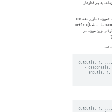
با توجه به «ورودی»
«ورودی» دارای ابعاد «r+1» است «[I، J، ...، L، M، N]». وقتی «k» اسکالر یا «k[0] == k[1]» است، «مورب» دارای ابعاد «r»
است «[I، J، ...، L، max_diag_len]». در غیر این صورت، دارای ابعاد «r+1» «[I، J، ...، L، num_diags، max_diag_len]»
است. "num_diags" تعداد قطرها است، "num_diags = k[1] - k[0] + 1". «max_diag_len» طولا
output
[
i
,
j
,
...
=
diagonal
[
i
,
input
[
i
,
j
,
output
[
i
,
j
,
...