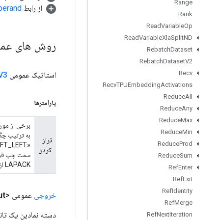
Range
perand
از رابط
Rank
Read
Variable
Op
Read
Variable
Xla
Split
ND
 های عمومی
Rebatch
Dataset
Rebatch
Dataset
V2
Recv
V3
استاتیک عمومی
Recv
TPUEmbedding
Activations
Reduce
All
پارامترها
Reduce
Any
Reduce
Max
Reduce
Min
تراز
Reduce
Prod
کردن
بندی است که
Reduce
Sum
LAPACK از آن استفاده می کند. cuSPARSE از "LEFT_RIGHT" استفاده می کند که تراز مخالف است.
Ref
Enter
Ref
Exit
Ref
Identity
ut
عمومی <T>
خروجی
Ref
Merge
سور را برمی‌گرداند.
Ref
Next
Iteration