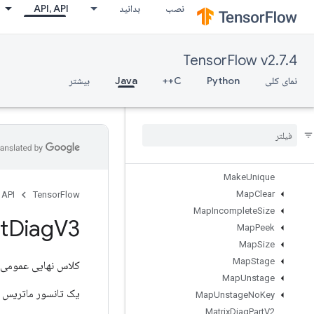
API، API
بدانید
نصب
LoadTPUEmbeddingStochasticGradientDescentParameters
LookupTableExport
LookupTableFind
TensorFlow v2.7.4
LookupTableImport
LookupTableInsert
بیشتر
Java
C++
Python
نمای کلی
LookupTableRemove
Lookup
Table
Size
Loop
Cond
Lower
Bound
Lu
Make
Unique
Map
Clear
 API
TensorFlow
Map
Incomplete
Size
t
Diag
V3
Map
Peek
Map
Size
Map
Stage
کلاس نهایی عمومی
Map
Unstage
ی جدید برمی‌گرداند.
Map
Unstage
No
Key
Matrix
Diag
Part
V2