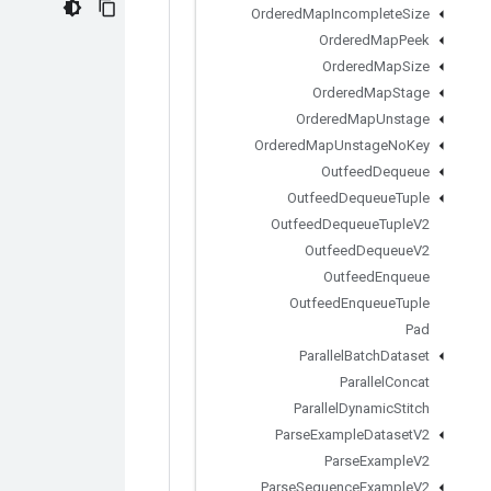
Ordered
Map
Incomplete
Size
Ordered
Map
Peek
Ordered
Map
Size
Ordered
Map
Stage
Ordered
Map
Unstage
Ordered
Map
Unstage
No
Key
Outfeed
Dequeue
Outfeed
Dequeue
Tuple
Outfeed
Dequeue
Tuple
V2
Outfeed
Dequeue
V2
Outfeed
Enqueue
Outfeed
Enqueue
Tuple
Pad
Parallel
Batch
Dataset
Parallel
Concat
Parallel
Dynamic
Stitch
Parse
Example
Dataset
V2
Parse
Example
V2
Parse
Sequence
Example
V2