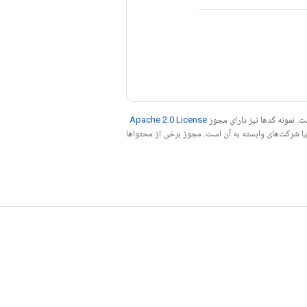
. نمونه کدها نیز دارای مجوز
Apache 2.0 License
ه کنید. جاوا علامت تجاری ثبت‌شده Oracle و/یا شرکت‌های وابسته به آن است. مجوز برخی از محتواها