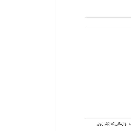
دستگاه TPU برای استفاده. زمانی که Op در دستگاه TPU در حال اجرا است، این مقدار باید -1 باشد، و زمانی که Op روی