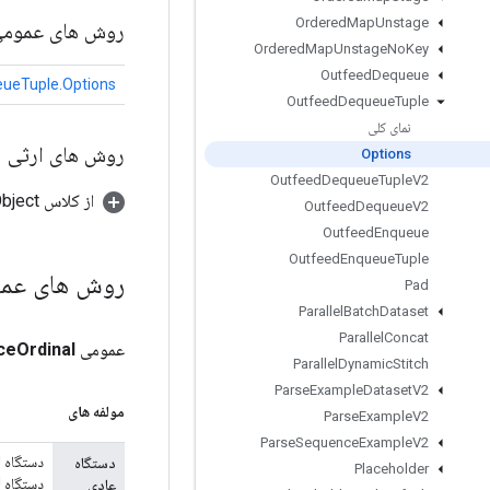
Ordered
Map
Unstage
روش های عموم
Ordered
Map
Unstage
No
Key
Outfeed
Dequeue
ueTuple.Options
Outfeed
Dequeue
Tuple
نمای کلی
روش های ارثی
Options
Outfeed
Dequeue
Tuple
V2
از کلاس java.lang.Object
Outfeed
Dequeue
V2
Outfeed
Enqueue
Outfeed
Enqueue
Tuple
روش های عم
Pad
Parallel
Batch
Dataset
Parallel
Concat
عمومی
Ordinal
ce
Parallel
Dynamic
Stitch
Parse
Example
Dataset
V2
مولفه های
Parse
Example
V2
Parse
Sequence
Example
V2
دستگاه
Placeholder
دستگاه CPU اجرا می شود >= 0 باشد.
عادی