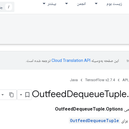
زیست بوم
انجمن
بیشتر
/
این صفحه به‌وسیله
ترجمه شده است.
Java
TensorFlow v2.7.4
API،
Outfeed
Dequeue
Tuple
.
می
OutfeedDequeueTuple.Options
برای
OutfeedDequeueTuple