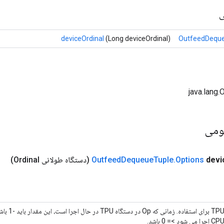
ی
deviceOrdinal
(Long deviceOrdinal)
OutfeedDeque
ومی
devi
Options
.
Tuple
Dequeue
Outfeed
(دستگاه طولانی Ordinal)