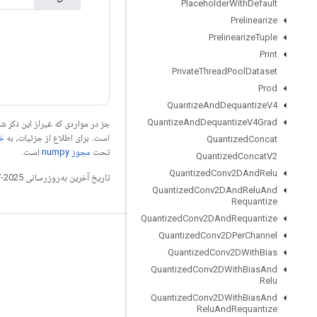
Placeholder
With
Default
Prelinearize
Prelinearize
Tuple
Print
Private
Thread
Pool
Dataset
Prod
Quantize
And
Dequantize
V4
Quantize
And
Dequantize
V4Grad
جز در مواردی که غیراز این ذکر
است. برای اطلاع از جزئیات، به
خطم
Quantized
Concat
تحت
مجوز numpy‏
است.
Quantized
Concat
V2
Quantized
Conv2DAnd
Relu
تاریخ آخرین به‌روزرسانی 2025-07-28 به‌وقت ساعت هماهنگ جهانی.
Quantized
Conv2DAnd
Relu
And
Requantize
Quantized
Conv2DAnd
Requantize
Quantized
Conv2DPer
Channel
مرتبط بمانید
Quantized
Conv2DWith
Bias
وبلاگ
Quantized
Conv2DWith
Bias
And
Relu
تالار گفتمان
Quantized
Conv2DWith
Bias
And
Relu
And
Requantize
GitHub