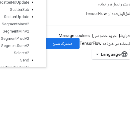
Scatter
Nd
Update
Scatter
Sub
Scatter
Update
Segment
Max
V2
Segment
Min
V2
Segment
Prod
V2
Segment
Sum
V2
Select
V2
Send
Send
TPUEmbedding
Gradients
SetDiff1d
SetSize
Shape
ShapeN
ShardDataset
ShuffleAndRepeatDatasetV2
ShuffleDatasetV2
ShuffleDatasetV3
ShutdownDistributedTPU