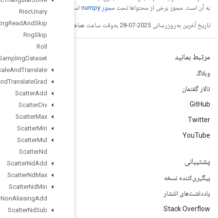
ست.
Risc
Unary
Rng
Read
And
Skip
Rng
Skip
Roll
Sampling
Dataset
Scale
And
Translate
Scale
And
Translate
Grad
Scatter
Add
Scatter
Div
Scatter
Max
Scatter
Min
Scatter
Mul
Scatter
Nd
Scatter
Nd
Add
Scatter
Nd
Max
Scatter
Nd
Min
Scatter
Nd
Non
Aliasing
Add
Scatter
Nd
Sub