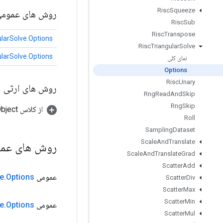
Risc
Squeeze
روش های عموم
Risc
Sub
Risc
Transpose
ularSolve.Options
Risc
Triangular
Solve
ularSolve.Options
نمای کلی
Options
Risc
Unary
روش های ارثی
Rng
Read
And
Skip
Rng
Skip
از کلاس java.lang.Object
Roll
Sampling
Dataset
Scale
And
Translate
روش های عم
Scale
And
Translate
Grad
Scatter
Add
عمومی
Options
.
e
Scatter
Div
Scatter
Max
Scatter
Min
عمومی
Options
.
e
Scatter
Mul