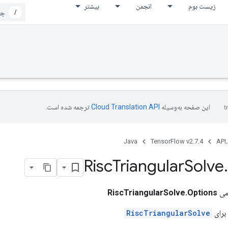
زیست بوم
انجمن
بیشتر
/
این صفحه به‌وسیله
ترجمه شده است.
Java
TensorFlow v2.7.4
API،
Risc
Triangular
Solve
.
می
RiscTriangularSolve.Options
برای
RiscTriangularSolve