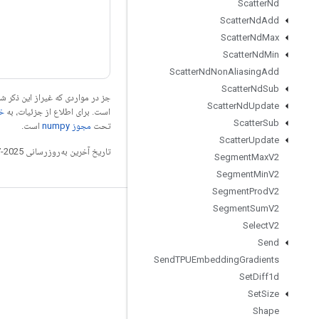
Scatter
Nd
Scatter
Nd
Add
Scatter
Nd
Max
Scatter
Nd
Min
Scatter
Nd
Non
Aliasing
Add
Scatter
Nd
Sub
جز در مواردی که غیراز این ذکر
Scatter
Nd
Update
است. برای اطلاع از جزئیات، به
خطم
Scatter
Sub
تحت
مجوز numpy‏
است.
Scatter
Update
تاریخ آخرین به‌روزرسانی 2025-07-28 به‌وقت ساعت هماهنگ جهانی.
Segment
Max
V2
Segment
Min
V2
Segment
Prod
V2
Segment
Sum
V2
مرتبط بمانید
Select
V2
وبلاگ
Send
Send
TPUEmbedding
Gradients
تالار گفتمان
Set
Diff1d
GitHub
Set
Size
Twitter
Shape