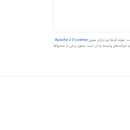
. نمونه کدها نیز دارای مجوز
Apache 2.0 License
ه کنید. جاوا علامت تجاری ثبت‌شده Oracle و/یا شرکت‌های وابسته به آن است. مجوز برخی از محتواها