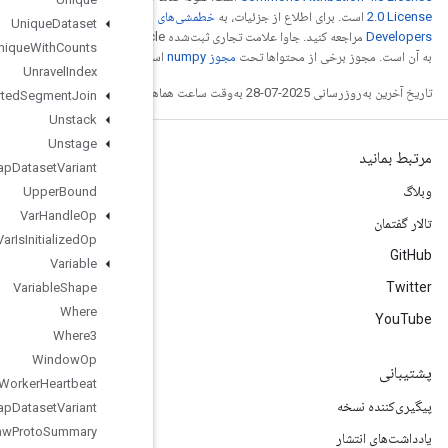
خطمشی‌های سایت Google
Unique
Dataset
مراجعه کنید. جاوا علامت تجاری ثبت‌شده Oracle و/یا شرکت‌های وابسته
Unique
With
Counts
ست.
Unravel
Index
Unsorted
Segment
Join
Unstack
Unstage
Unwrap
Dataset
Variant
Upper
Bound
Var
Handle
Op
Var
Is
Initialized
Op
Variable
Variable
Shape
Where
Where3
Window
Op
Worker
Heartbeat
Wrap
Dataset
Variant
Write
Raw
Proto
Summary