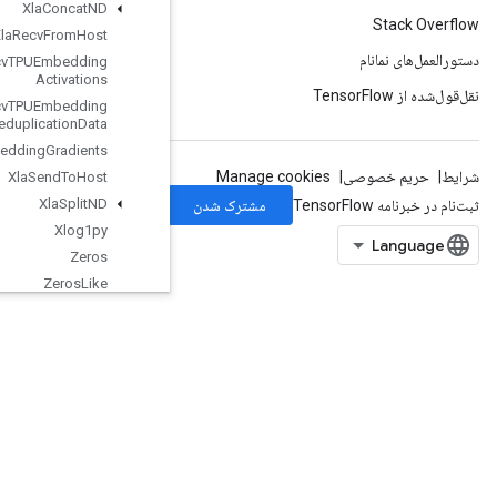
Xla
Concat
ND
Xla
Recv
From
Host
Xla
Recv
TPUEmbedding
Activations
Xla
Recv
TPUEmbedding
Deduplication
Data
Xla
Send
TPUEmbedding
Gradients
Xla
Send
To
Host
Xla
Split
ND
Xlog1py
Zeros
Zeros
Like
org
.
tensorflow
.
types